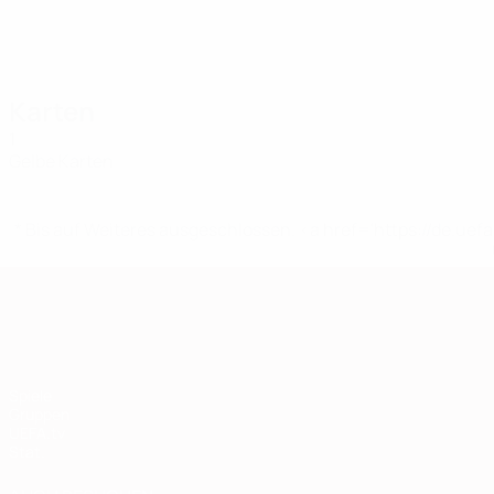
Karten
1
Gelbe Karten
* Bis auf Weiteres ausgeschlossen. <a href='https://de.
European Qualifiers
Spiele
Gruppen
UEFA.tv
Stat.