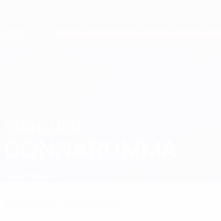
Direkt
zum
Hauptinhalt
Nations League &amp; Women's EURO
Live-Ergebnisse &amp; Statistiken
European Qualifiers
GIANLUIGI
Gianluigi Donnarumma Stat. 2026
DONNARUMMA
Italien
Man City
Überblick
Statistiken
Spiele
Wichtige Statistiken
9