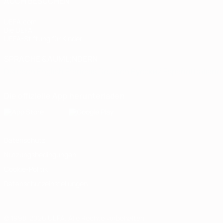
AUCH BESUCHEN
UEFA.com
Die UEFA
UEFA-Stiftung für Kinder
SPRACHE &AUML;NDERN
Deutsch
English
Français
Deutsch
Русский
Español
Italiano
Die offizielle App herunterladen
Datenschutz
Nutzungsbedingungen
Cookie-Politik
Datenschutzeinstellungen
© 1998-2026 UEFA. Alle Rechte vorbehalten