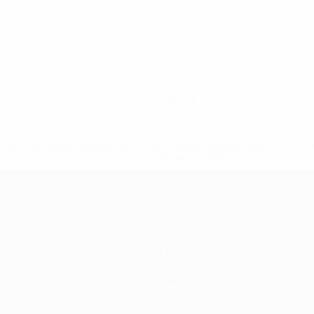
0
Rote Karten
uefa.com/insideuefa/mediaservices/mediareleases/news/0272
russische-vereine-und-nationalmannschaft/'>Mehr hier</a
Teams
News
Über
Shop