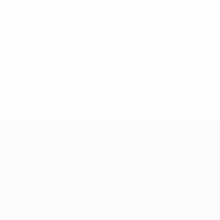
-148df89ea5e1-8fa63590fb30-1000--fifa-uefa-suspendieren-
>