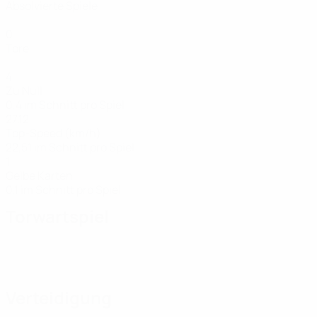
Absolvierte Spiele
0
Tore
4
Zu Null
0,4 im Schnitt pro Spiel
27,12
Top-Speed (km/h)
22,51 im Schnitt pro Spiel
1
Gelbe Karten
0,1 im Schnitt pro Spiel
Torwartspiel
Verteidigung