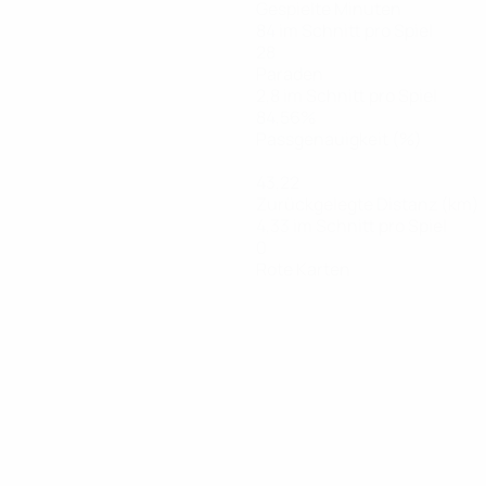
Gespielte Minuten
84 im Schnitt pro Spiel
28
Paraden
2,8 im Schnitt pro Spiel
84,56%
Passgenauigkeit (%)
43,22
Zurückgelegte Distanz (km)
4,33 im Schnitt pro Spiel
0
Rote Karten