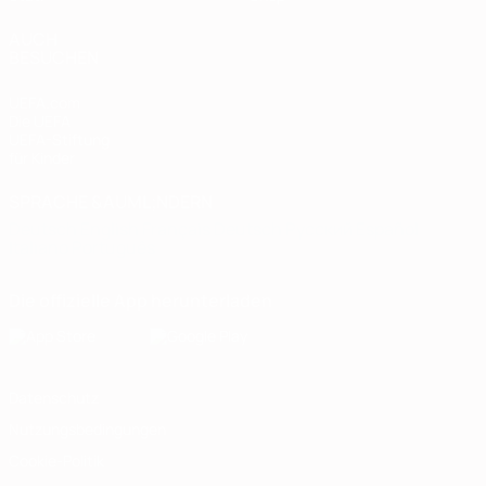
AUCH
BESUCHEN
UEFA.com
Die UEFA
UEFA-Stiftung
für Kinder
SPRACHE &AUML;NDERN
Deutsch
English
Français
Deutsch
Русский
Español
Italiano
Português
Die offizielle App herunterladen
Datenschutz
Nutzungsbedingungen
Cookie-Politik