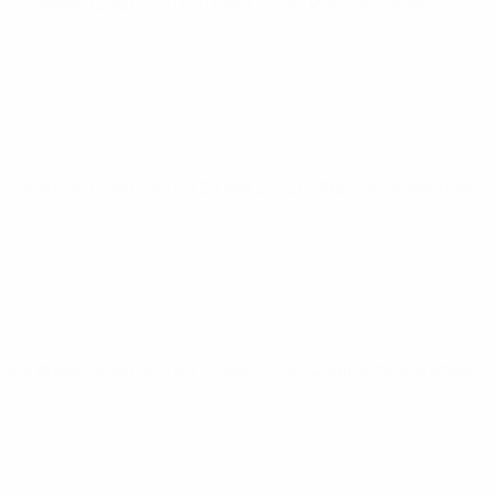
European Qualifiers
Di 31 März 2026
· Play-off-Finale
European Qualifiers
Do 26 März 2026
· Play-off-Halbfinale
European Qualifiers
So 16 Nov. 2025
· Qualifikationsrunde