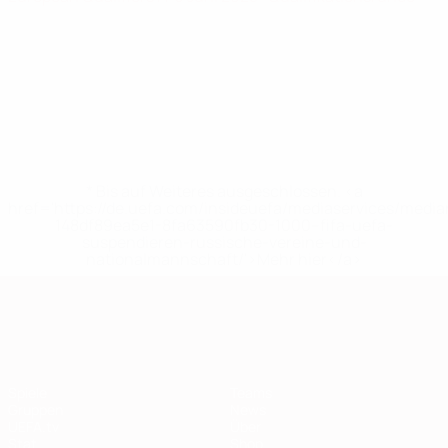
* Bis auf Weiteres ausgeschlossen. <a
href='https://de.uefa.com/insideuefa/mediaservices/medi
148df89ea5e1-8fa63590fb30-1000--fifa-uefa-
suspendieren-russische-vereine-und-
nationalmannschaft/'>Mehr hier</a>
European Qualifiers
Spiele
Teams
Gruppen
News
UEFA.tv
Über
Stat.
Shop