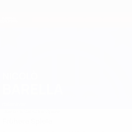
Direkt
zum
Hauptinhalt
Nations League &amp; Women's EURO
Erhalten
Live-Ergebnisse &amp; Statistiken
European Qualifiers
NICOLÒ
Nicolò Barella Stat. 2026
BARELLA
Italien
Inter
Überblick
Statistiken
Spiele
Frühere Spiele