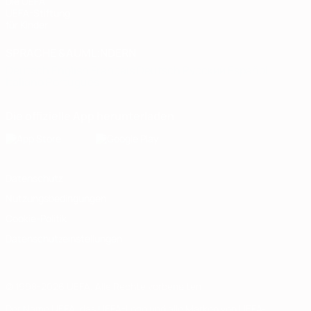
Die UEFA
UEFA-Stiftung
für Kinder
SPRACHE &AUML;NDERN
Deutsch
English
Français
Deutsch
Русский
Español
Italiano
Português
Die offizielle App herunterladen
Datenschutz
Nutzungsbedingungen
Cookie-Politik
Datenschutzeinstellungen
© 1998-2026 UEFA. Alle Rechte vorbehalten
Der Name UEFA, das UEFA-Logo und alle Marken von UEFA-