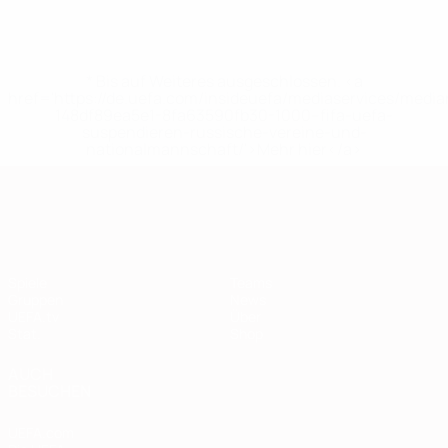
* Bis auf Weiteres ausgeschlossen. <a
href='https://de.uefa.com/insideuefa/mediaservices/medi
148df89ea5e1-8fa63590fb30-1000--fifa-uefa-
suspendieren-russische-vereine-und-
nationalmannschaft/'>Mehr hier</a>
European Qualifiers
Spiele
Teams
Gruppen
News
UEFA.tv
Über
Stat.
Shop
AUCH
BESUCHEN
UEFA.com