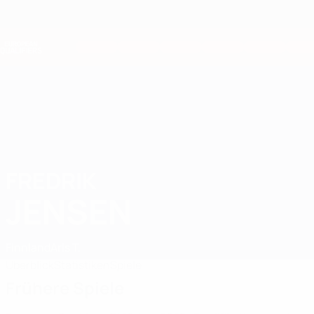
Direkt
zum
Hauptinhalt
Nations League &amp; Women's EURO
Erhalten
Live-Ergebnisse &amp; Statistiken
European Qualifiers
FREDRIK
Fredrik Jensen Stat. 2026
JENSEN
Finnland
Aris T.
Überblick
Statistiken
Spiele
Frühere Spiele