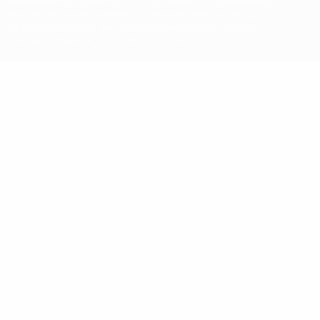
urheberrechtlich geschützt. Sie dürfen nicht für kommerzielle
Zwecke verwendet werden. Mit der Verwendung von UEFA.com
erklären Sie sich mit den Nutzungsbedingungen und der
Datenschutzpolitik für die Website einverstanden.