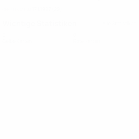
17.1.1997 (29)
GEBURTSDATUM
Wichtige Statistiken
Alle Statistiken
0
0
Gelbe Karten
Rote Karten