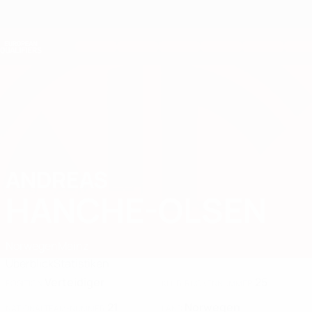
Direkt
zum
Hauptinhalt
Nations League &amp; Women's EURO
Erhalten
Live-Ergebnisse &amp; Statistiken
European Qualifiers
ANDREAS
Andreas Hanche-Olsen Stat. 2026
HANCHE-OLSEN
Norwegen
Mainz
Überblick
Statistiken
Verteidiger
25
POSITION
KLUB-RÜCKENNUMMER
21
Norwegen
NATIONALTEAM-NUMMER
LAND