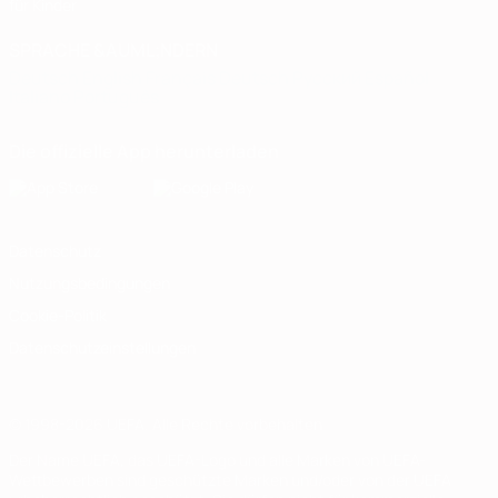
für Kinder
SPRACHE &AUML;NDERN
Deutsch
English
Français
Deutsch
Русский
Español
Italiano
Português
Die offizielle App herunterladen
Datenschutz
Nutzungsbedingungen
Cookie-Politik
Datenschutzeinstellungen
© 1998-2026 UEFA. Alle Rechte vorbehalten
Der Name UEFA, das UEFA-Logo und alle Marken von UEFA-
Wettbewerben sind geschützte Marken und/oder von der UEFA