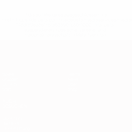
* Bis auf Weiteres ausgeschlossen. <a
href='https://de.uefa.com/insideuefa/mediaservices/medi
148df89ea5e1-8fa63590fb30-1000--fifa-uefa-
suspendieren-russische-vereine-und-
nationalmannschaft/'>Mehr hier</a>
European Qualifiers
Spiele
Teams
Gruppen
News
UEFA.tv
Über
Stat.
Shop
AUCH
BESUCHEN
UEFA.com
Die UEFA
UEFA-Stiftung