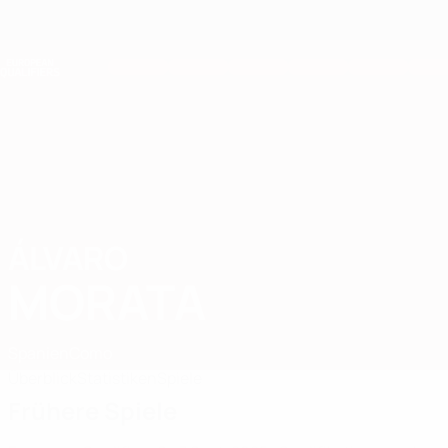
Direkt
zum
Hauptinhalt
Nations League &amp; Women's EURO
Erhalten
Live-Ergebnisse &amp; Statistiken
European Qualifiers
ÁLVARO
Álvaro Morata Stat. 2026
MORATA
Spanien
Como
Überblick
Statistiken
Spiele
Frühere Spiele