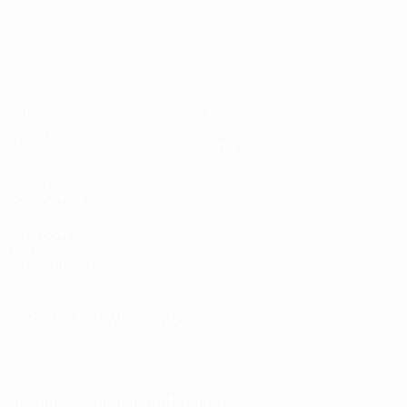
European Qualifiers
Spiele
Teams
Gruppen
News
UEFA.tv
Über
Stat.
Shop
AUCH
BESUCHEN
UEFA.com
Die UEFA
UEFA-Stiftung
für Kinder
SPRACHE &AUML;NDERN
Deutsch
English
Français
Deutsch
Русский
Español
Italiano
Português
Die offizielle App herunterladen