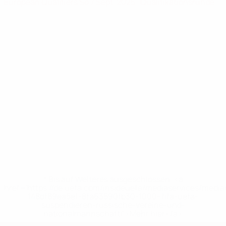
European Qualifiers
So 7 Sept. 2025
· Qualifikationsrunde
* Bis auf Weiteres ausgeschlossen. <a
href='https://de.uefa.com/insideuefa/mediaservices/medi
148df89ea5e1-8fa63590fb30-1000--fifa-uefa-
suspendieren-russische-vereine-und-
nationalmannschaft/'>Mehr hier</a>