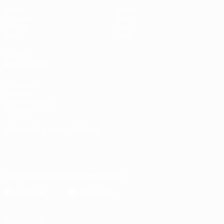
Spiele
Teams
Gruppen
News
UEFA.tv
Über
Stat.
Shop
AUCH
BESUCHEN
UEFA.com
Die UEFA
UEFA-Stiftung
für Kinder
SPRACHE &AUML;NDERN
Deutsch
English
Français
Deutsch
Русский
Español
Italiano
Português
Die offizielle App herunterladen
Datenschutz