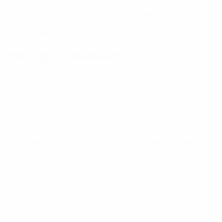
23.10.1992 (33)
189 cm
GEBURTSDATUM
GRÖSSE
85 kg
GEWICHT
Wichtige Statistiken
Alle Statistiken
1
18
Absolvierte Spiele
Gespielte Minuten
0
0
Tore
Abschlüsse gesamt
0
75%
Vorlagen
Passgenauigkeit (%)
30,43
2,34
Top-Speed (km/h)
Zurückgelegte Distanz
(km)
0
0
Gelbe Karten
Rote Karten