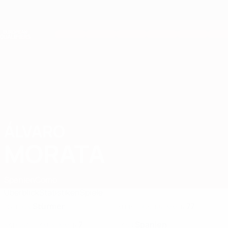
Direkt
zum
Hauptinhalt
Nations League &amp; Women's EURO
Erhalten
Live-Ergebnisse &amp; Statistiken
European Qualifiers
ÁLVARO
Álvaro Morata Stat. 2026
MORATA
Spanien
Como
Überblick
Statistiken
Spiele
Stürmer
77
POSITION
KLUB-RÜCKENNUMMER
7
Spanien
NATIONALTEAM-NUMMER
LAND