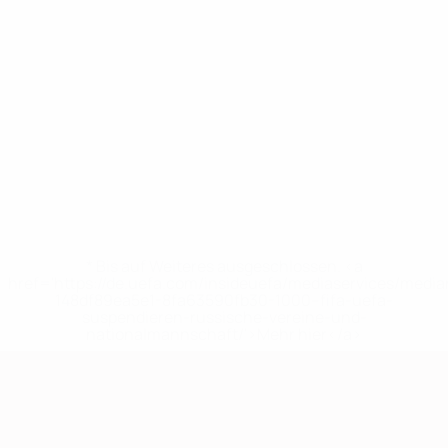
* Bis auf Weiteres ausgeschlossen. <a
href='https://de.uefa.com/insideuefa/mediaservices/medi
148df89ea5e1-8fa63590fb30-1000--fifa-uefa-
suspendieren-russische-vereine-und-
nationalmannschaft/'>Mehr hier</a>
European Qualifiers