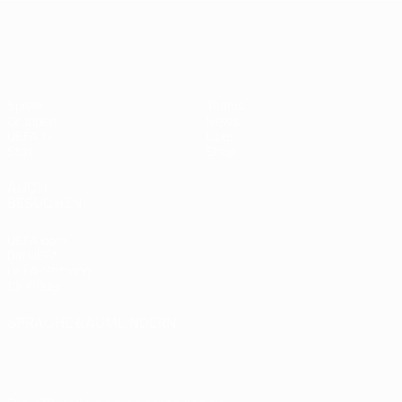
European Qualifiers
Spiele
Teams
Gruppen
News
UEFA.tv
Über
Stat.
Shop
AUCH
BESUCHEN
UEFA.com
Die UEFA
UEFA-Stiftung
für Kinder
SPRACHE &AUML;NDERN
Deutsch
English
Français
Deutsch
Русский
Español
Italiano
Português