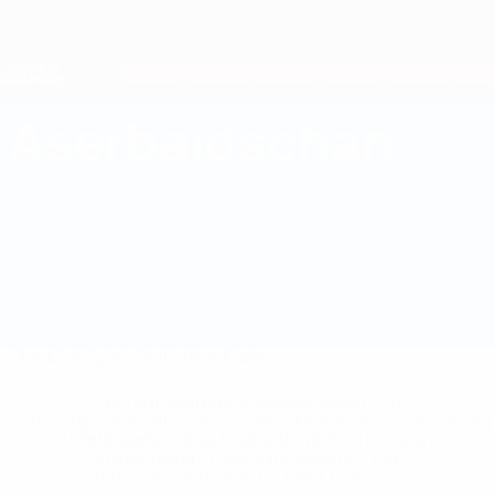
Direkt
zum
Hauptinhalt
Nations League &amp; Women's EURO
Erhalten
Live-Ergebnisse &amp; Statistiken
European Qualifiers
Aserbaidschan
Aserbaidschan Statistiken European Qualifiers 2026
Überblick
Spiele
Statistiken
Kader
* Bis auf Weiteres ausgeschlossen. <a
href='https://de.uefa.com/insideuefa/mediaservices/medi
148df89ea5e1-8fa63590fb30-1000--fifa-uefa-
suspendieren-russische-vereine-und-
nationalmannschaft/'>Mehr hier</a>