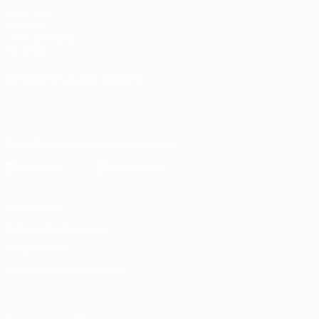
UEFA.com
Die UEFA
UEFA-Stiftung
für Kinder
SPRACHE &AUML;NDERN
Deutsch
English
Français
Deutsch
Русский
Español
Italiano
Português
Die offizielle App herunterladen
Datenschutz
Nutzungsbedingungen
Cookie-Politik
Datenschutzeinstellungen
© 1998-2026 UEFA. Alle Rechte vorbehalten