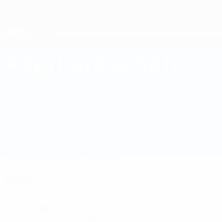
Direkt
zum
Hauptinhalt
Nations League &amp; Women's EURO
Erhalten
Live-Ergebnisse &amp; Statistiken
European Qualifiers
Aserbaidschan
Aserbaidschan European Qualifiers 2026
Überblick
Spiele
Statistiken
Kader
Kader
Torhüter
Alter
EM
GT
Magomedaliyev
1