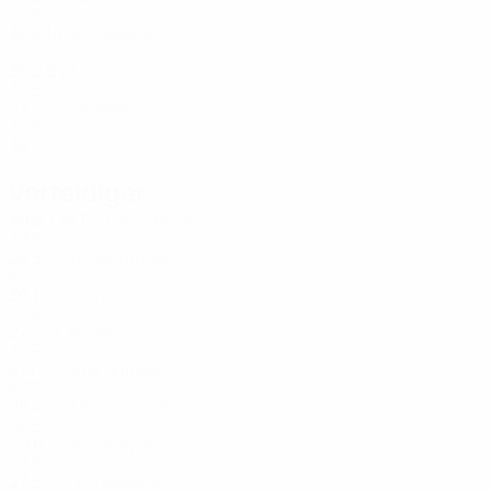
AZE
32
5
14
A. Bayramov
12
AZE
30
2
2
Jafarov
23
AZE
23
-
-
Agayev
23
AZE
35
-
-
Verteidiger
Alter
EM
T
Dashdamirov
2
AZE
26
3
-
R. Mammadov
2
AZE
30
1
-
Hajiyev
2
AZE
27
-
-
Abbasov
3
AZE
21
1
-
Jafarguliyev
3
AZE
25
4
-
Mustafazade
4
AZE
29
6
-
Krivotsyuk
5
AZE
27
5
-
A. Hüseynov
13