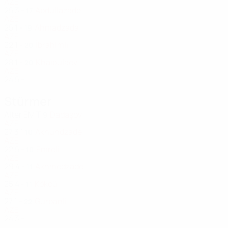
AZE
25
3
-
Abdullazade
17
AZE
25
1
-
Ahmadzada
19
AZE
22
1
-
İbrahimli
20
AZE
28
1
-
Khaibulaev
20
AZE
24
5
-
Stürmer
Alter
EM
T
Dadaşov
9
AZE
27
3
1
Akhundzade
10
AZE
22
5
-
Emreli
10
AZE
29
4
-
Akhmedzade
11
AZE
25
4
-
Kökcü
11
AZE
27
1
-
Gurbanli
22
AZE
24
3
-