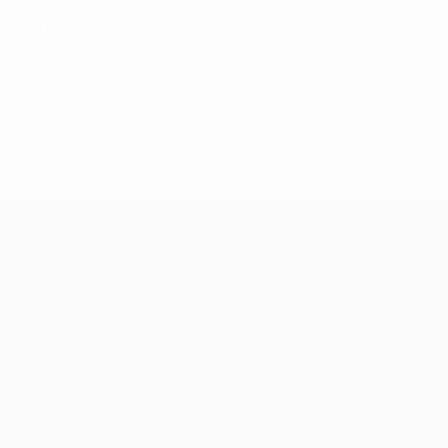
Trainer
Aykhan Abbasov
AZE
* Bis auf Weiteres ausgeschlossen. <a
href='https://de.uefa.com/insideuefa/mediaservices/medi
148df89ea5e1-8fa63590fb30-1000--fifa-uefa-
suspendieren-russische-vereine-und-
nationalmannschaft/'>Mehr hier</a>
European Qualifiers
Spiele
Teams
Gruppen
News
UEFA.tv
Über
Stat.
Shop
AUCH
BESUCHEN