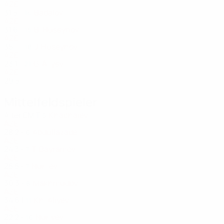
AZE
31
5
-
Badalov
14
AZE
31
6
-
B. Hüseynov
15
AZE
35
-
-
J. Hüseynov
18
AZE
23
1
-
G. Aliyev
21
AZE
29
5
-
Mittelfeldspieler
Alter
EM
T
Khachaiev
6
AZE
28
2
-
Abdullazade
6
AZE
24
3
-
T. Bayramov
7
AZE
25
5
-
Nuriiev
7
AZE
30
3
-
Makhmudov
8
AZE
34
6
1
Kh. Aliyev
11
AZE
22
2
-
Nuriyev
16