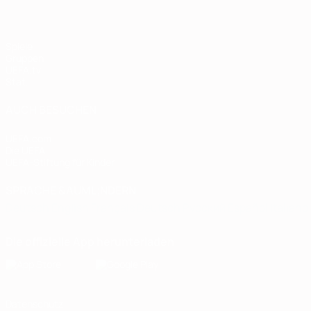
Spiele
Gruppen
UEFA.tv
Stat.
AUCH BESUCHEN
UEFA.com
Die UEFA
UEFA-Stiftung für Kinder
SPRACHE &AUML;NDERN
Deutsch
English
Français
Deutsch
Русский
Español
Italiano
Die offizielle App herunterladen
Datenschutz