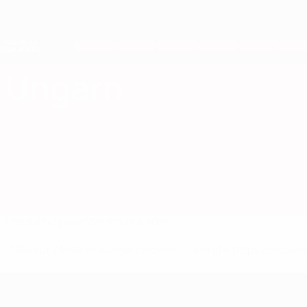
Direkt
zum
Hauptinhalt
Nations League &amp; Women's EURO
Live-Ergebnisse &amp; Statistiken
European Qualifiers
Ungarn
Ungarn Statistiken European Qualifiers 2026
Überblick
Spiele
Statistiken
Kader
* Bis auf Weiteres ausgeschlossen. <a href='https://de.
European Qualifiers