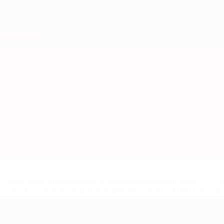
uefa.com/insideuefa/mediaservices/mediareleases/news/0272
russische-vereine-und-nationalmannschaft/'>Mehr hier</a