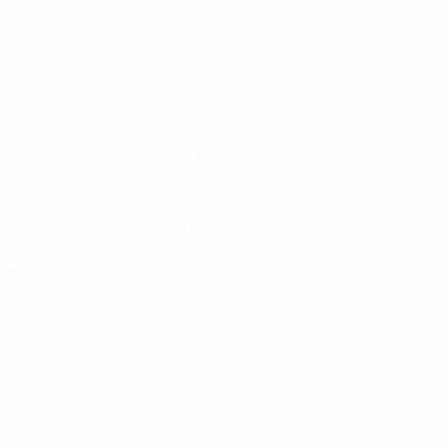
AUCH BESUCHEN
UEFA.com
Die UEFA
UEFA-Stiftung für Kinder
SPRACHE &AUML;NDERN
Deutsch
English
Français
Deutsch
Русский
Español
Italiano
Die offizielle App herunterladen
Datenschutz
Nutzungsbedingungen
Cookie-Politik
Datenschutzeinstellungen