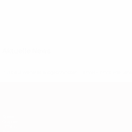
Kader
Á. Nagy
A. Tóth
B. Dardai
B. Tóth
Balogh
Bar
Mittelfeldspieler
Mittelfeldspieler
Mittelfeldspieler
Torhüter
Verteidiger
Tó
Stü
Aktuelle News
* Bis auf Weiteres ausgeschlossen. <a href='https://de.
European Qualifiers
Spiele
Gruppen
UEFA.tv
Stat.