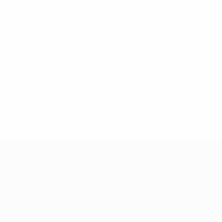
.
Bolla
Csongvai
Dárdai
Demjén
Dibusz
G. Szalai
Gazdag
Verteidiger
Mittelfeldspieler
Verteidiger
Torhüter
Torhüter
Verteidiger
Mittelfeld
th
rmer
uefa.com/insideuefa/mediaservices/mediareleases/news/0272
russische-vereine-und-nationalmannschaft/'>Mehr hier</a
Teams
News
Über
Shop