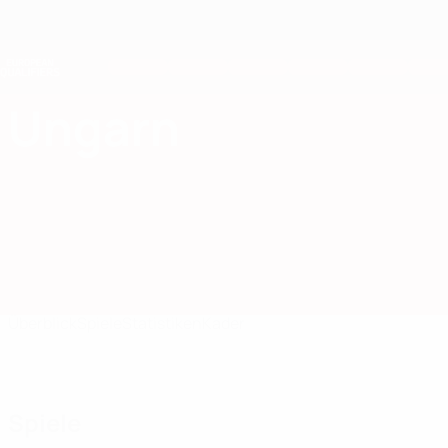
Direkt
zum
Hauptinhalt
Nations League &amp; Women's EURO
Live-Ergebnisse &amp; Statistiken
European Qualifiers
Ungarn
Ungarn European Qualifiers 2026
Überblick
Spiele
Statistiken
Kader
Spiele