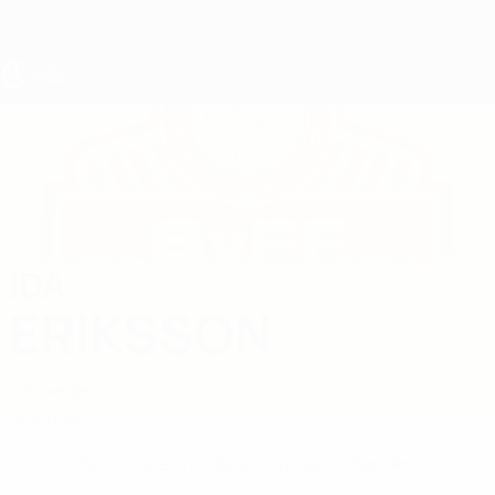
Direkt
zum
Hauptinhalt
UEFA U19-EM Frauen
IDA
Ida Eriksson Stat.
ERIKSSON
Schweden
Überblick
Keine Daten für diesen Spieler vorhanden