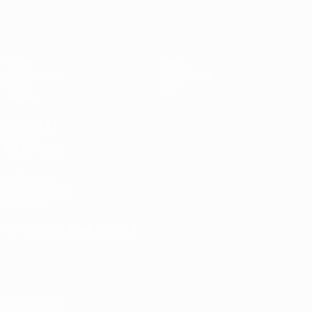
UEFA U19-EM Frauen
Spiele
News
Auslosungen
Geschichte
Video
Über
Teams
SEITEN IM
UEFA-
NETZWERK
UEFA.com
UEFA-Stiftung
für Kinder
SPRACHE &AUML;NDERN
Deutsch
English
Français
Deutsch
Русский
Español
Italiano
Português
Datenschutz