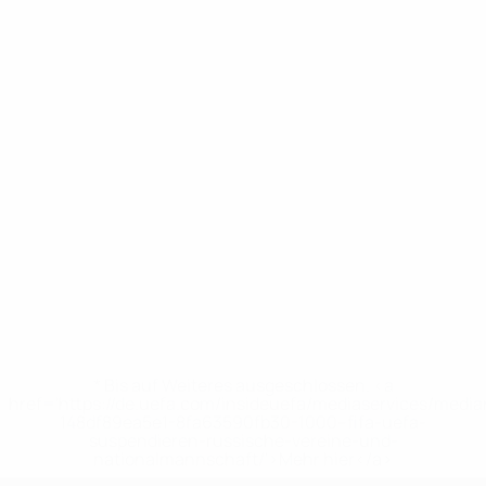
* Bis auf Weiteres ausgeschlossen. <a
href='https://de.uefa.com/insideuefa/mediaservices/medi
148df89ea5e1-8fa63590fb30-1000--fifa-uefa-
suspendieren-russische-vereine-und-
nationalmannschaft/'>Mehr hier</a>