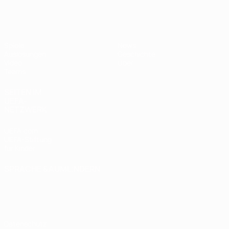
UEFA U19-EM Frauen
Spiele
News
Auslosungen
Geschichte
Video
Über
Teams
SEITEN IM
UEFA-
NETZWERK
UEFA.com
UEFA-Stiftung
für Kinder
SPRACHE &AUML;NDERN
Deutsch
English
Français
Deutsch
Русский
Español
Italiano
Português
Datenschutz