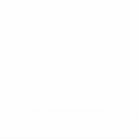
* Bis auf Weiteres ausgeschlossen. <a
href='https://de.uefa.com/insideuefa/mediaservices/medi
148df89ea5e1-8fa63590fb30-1000--fifa-uefa-
suspendieren-russische-vereine-und-
nationalmannschaft/'>Mehr hier</a>