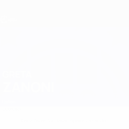
Direkt
zum
Hauptinhalt
UEFA U19-EM Frauen
GRETA
Greta Zanoni Stat.
ZANONI
Italien
Überblick
Keine Daten für diesen Spieler vorhanden