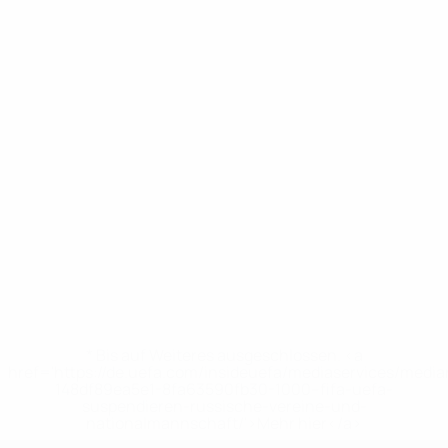
* Bis auf Weiteres ausgeschlossen. <a
href='https://de.uefa.com/insideuefa/mediaservices/medi
148df89ea5e1-8fa63590fb30-1000--fifa-uefa-
suspendieren-russische-vereine-und-
nationalmannschaft/'>Mehr hier</a>