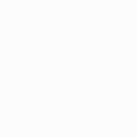
UEFA U19-EM Frauen
Spiele
News
Auslosungen
Geschichte
Video
Über
Teams
SEITEN IM
UEFA-
NETZWERK
UEFA.com
UEFA-Stiftung
für Kinder
SPRACHE &AUML;NDERN
Deutsch
English
Français
Deutsch
Русский
Español
Italiano
Português
Datenschutz