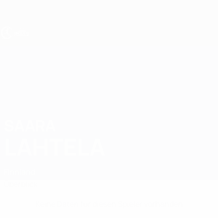
Direkt
zum
Hauptinhalt
UEFA U19-EM Frauen
SAARA
Saara Lahtela Stat.
LAHTELA
Finnland
Überblick
Keine Daten für diesen Spieler vorhanden