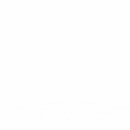
* Bis auf Weiteres ausgeschlossen. <a
href='https://de.uefa.com/insideuefa/mediaservices/medi
148df89ea5e1-8fa63590fb30-1000--fifa-uefa-
suspendieren-russische-vereine-und-
nationalmannschaft/'>Mehr hier</a>