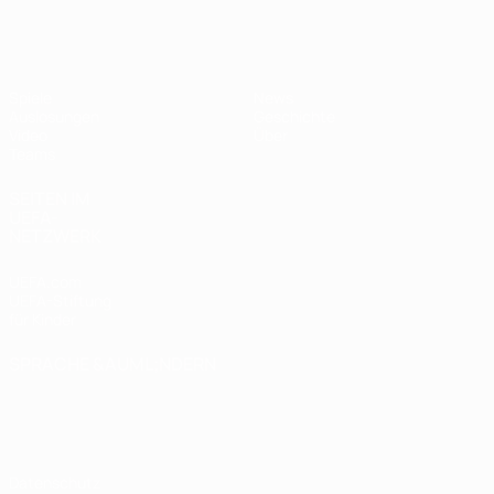
UEFA U19-EM Frauen
Spiele
News
Auslosungen
Geschichte
Video
Über
Teams
SEITEN IM
UEFA-
NETZWERK
UEFA.com
UEFA-Stiftung
für Kinder
SPRACHE &AUML;NDERN
Deutsch
English
Français
Deutsch
Русский
Español
Italiano
Português
Datenschutz