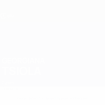
Direkt
zum
Hauptinhalt
UEFA U19-EM Frauen
GEORGIANA
Georgiana Tsiola Stat.
TSIOLA
Zypern
Überblick
Keine Daten für diesen Spieler vorhanden