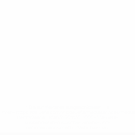
* Bis auf Weiteres ausgeschlossen. <a
href='https://de.uefa.com/insideuefa/mediaservices/medi
148df89ea5e1-8fa63590fb30-1000--fifa-uefa-
suspendieren-russische-vereine-und-
nationalmannschaft/'>Mehr hier</a>