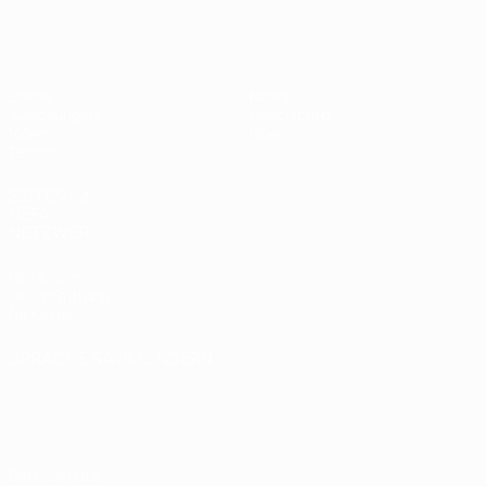
UEFA U19-EM Frauen
Spiele
News
Auslosungen
Geschichte
Video
Über
Teams
SEITEN IM
UEFA-
NETZWERK
UEFA.com
UEFA-Stiftung
für Kinder
SPRACHE &AUML;NDERN
Deutsch
English
Français
Deutsch
Русский
Español
Italiano
Português
Datenschutz