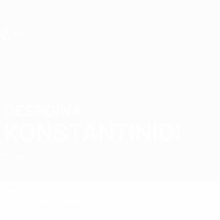
Direkt
zum
Hauptinhalt
UEFA U19-EM Frauen
DESPOINA
Despoina Konstantinidi Stat.
KONSTANTINIDI
Zypern
Vergleichen
Überblick
Keine Daten für diesen Spieler vorhanden