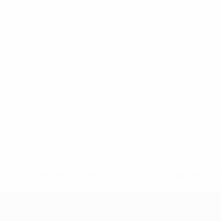
* Bis auf Weiteres ausgeschlossen. <a href='https://de.
UEFA U19-EM Frauen