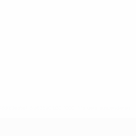
-148df89ea5e1-8fa63590fb30-1000--fifa-uefa-suspendieren-
>