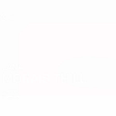
Direkt
zum
Hauptinhalt
UEFA U19-EM Frauen
LANA
Lana Morais Thill Stat.
MORAIS THILL
Luxemburg
Überblick