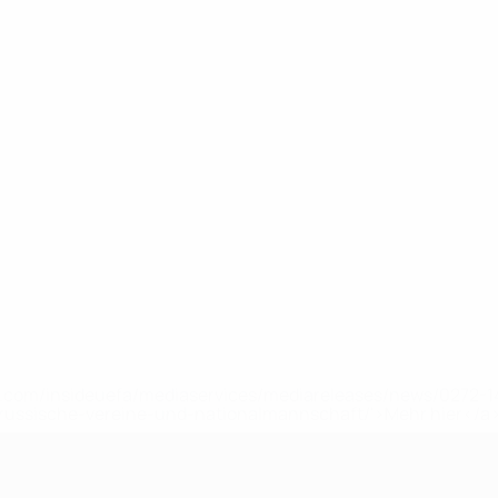
uefa.com/insideuefa/mediaservices/mediareleases/news/0272
russische-vereine-und-nationalmannschaft/'>Mehr hier</a