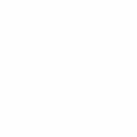
News
Geschichte
Über
Português