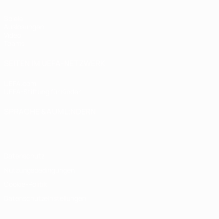
Spiele
Auslosungen
Video
Teams
SEITEN IM UEFA-NETZWERK
UEFA.com
UEFA-Stiftung für Kinder
SPRACHE &AUML;NDERN
Deutsch
English
Français
Deutsch
Русский
Español
Italiano
Datenschutz
Nutzungsbedingungen
Cookie-Politik
Datenschutzeinstellungen