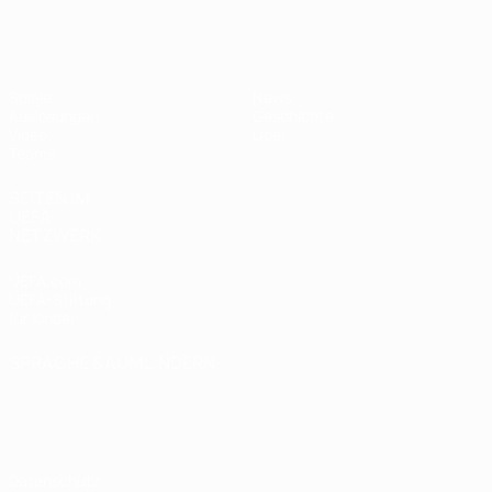
UEFA U19-EM Frauen
Spiele
News
Auslosungen
Geschichte
Video
Über
Teams
SEITEN IM
UEFA-
NETZWERK
UEFA.com
UEFA-Stiftung
für Kinder
SPRACHE &AUML;NDERN
Deutsch
English
Français
Deutsch
Русский
Español
Italiano
Português
Datenschutz