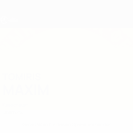
Direkt
zum
Hauptinhalt
UEFA U19-EM Frauen
TOMIRIS
Tomiris Maxim Stat.
MAXIM
Kasachstan
Überblick
Keine Daten für diesen Spieler vorhanden