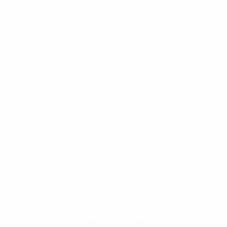
* Bis auf Weiteres ausgeschlossen. <a
href='https://de.uefa.com/insideuefa/mediaservices/medi
148df89ea5e1-8fa63590fb30-1000--fifa-uefa-
suspendieren-russische-vereine-und-
nationalmannschaft/'>Mehr hier</a>