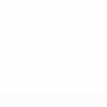
-148df89ea5e1-8fa63590fb30-1000--fifa-uefa-suspendieren-
>