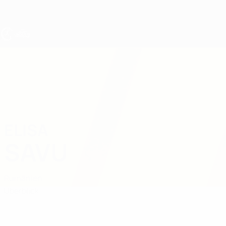
Direkt
zum
Hauptinhalt
UEFA U19-EM Frauen
ELISA
Elisa Savu Stat.
SAVU
Rumänien
Überblick