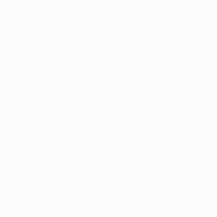
Spiele
Auslosungen
Video
Teams
SEITEN IM UEFA-NETZWERK
UEFA.com
UEFA-Stiftung für Kinder
SPRACHE &AUML;NDERN
Deutsch
English
Français
Deutsch
Русский
Español
Italiano
Datenschutz
Nutzungsbedingungen
Cookie-Politik
Datenschutzeinstellungen