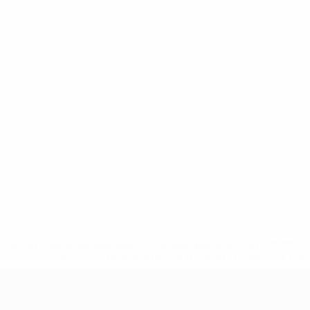
uefa.com/insideuefa/mediaservices/mediareleases/news/0272
russische-vereine-und-nationalmannschaft/'>Mehr hier</a