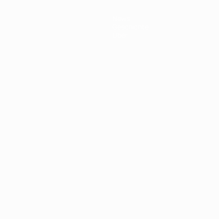
News
Geschichte
Über
Português