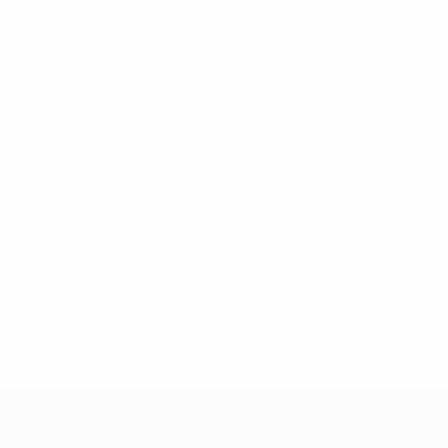
* Bis auf Weiteres ausgeschlossen. <a href='https://de.
UEFA U19-EM Frauen