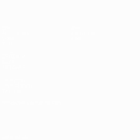
UEFA U19-EM Frauen
Spiele
News
Auslosungen
Geschichte
Video
Über
Teams
SEITEN IM
UEFA-
NETZWERK
UEFA.com
UEFA-Stiftung
für Kinder
SPRACHE &AUML;NDERN
Deutsch
English
Français
Deutsch
Русский
Español
Italiano
Português
Datenschutz