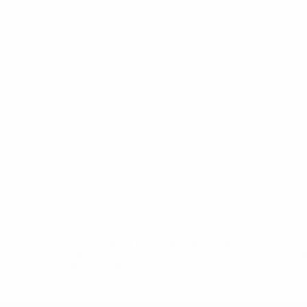
* Bis auf Weiteres ausgeschlossen. <a
href='https://de.uefa.com/insideuefa/mediaservices/medi
148df89ea5e1-8fa63590fb30-1000--fifa-uefa-
suspendieren-russische-vereine-und-
nationalmannschaft/'>Mehr hier</a>