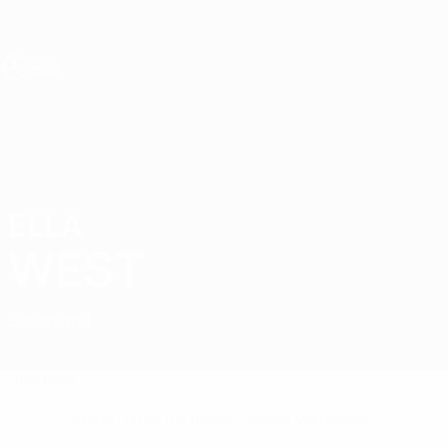
Direkt
zum
Hauptinhalt
UEFA U19-EM Frauen
ELLA
Ella West Stat.
WEST
Schottland
Vergleichen
Überblick
Keine Daten für diesen Spieler vorhanden