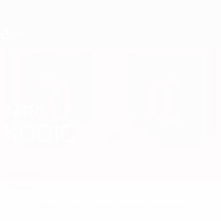
Direkt
zum
Hauptinhalt
UEFA U19-EM Frauen
TARA
Tara Kocić Stat.
KOCIĆ
Serbien
TSC
Vergleichen
Überblick
Keine Daten für diesen Spieler vorhanden