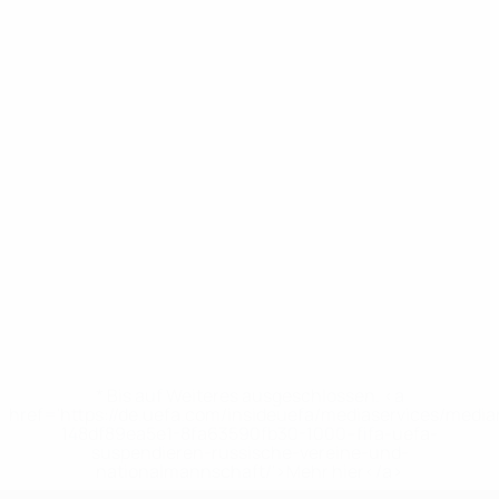
* Bis auf Weiteres ausgeschlossen. <a
href='https://de.uefa.com/insideuefa/mediaservices/medi
148df89ea5e1-8fa63590fb30-1000--fifa-uefa-
suspendieren-russische-vereine-und-
nationalmannschaft/'>Mehr hier</a>