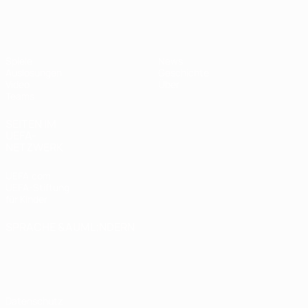
UEFA U19-EM Frauen
Spiele
News
Auslosungen
Geschichte
Video
Über
Teams
SEITEN IM
UEFA-
NETZWERK
UEFA.com
UEFA-Stiftung
für Kinder
SPRACHE &AUML;NDERN
Deutsch
English
Français
Deutsch
Русский
Español
Italiano
Português
Datenschutz