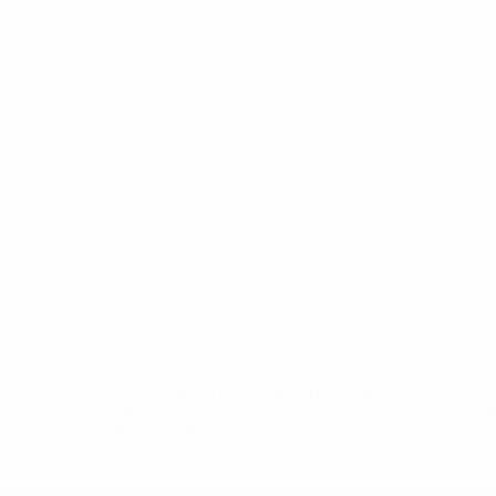
* Bis auf Weiteres ausgeschlossen. <a
href='https://de.uefa.com/insideuefa/mediaservices/medi
148df89ea5e1-8fa63590fb30-1000--fifa-uefa-
suspendieren-russische-vereine-und-
nationalmannschaft/'>Mehr hier</a>