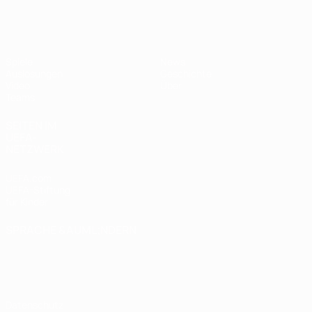
UEFA U19-EM Frauen
Spiele
News
Auslosungen
Geschichte
Video
Über
Teams
SEITEN IM
UEFA-
NETZWERK
UEFA.com
UEFA-Stiftung
für Kinder
SPRACHE &AUML;NDERN
Deutsch
English
Français
Deutsch
Русский
Español
Italiano
Português
Datenschutz