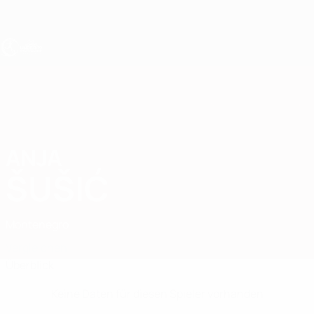
Direkt
zum
Hauptinhalt
UEFA U19-EM Frauen
ANJA
Anja Šušić Stat.
ŠUŠIĆ
Montenegro
Vergleichen
Überblick
Keine Daten für diesen Spieler vorhanden