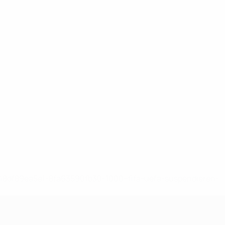
-148df89ea5e1-8fa63590fb30-1000--fifa-uefa-suspendieren-
>