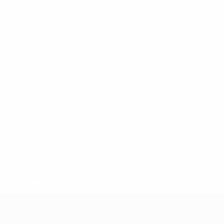
uefa.com/insideuefa/mediaservices/mediareleases/news/0272
russische-vereine-und-nationalmannschaft/'>Mehr hier</a