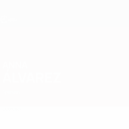
Direkt
zum
Hauptinhalt
UEFA U19-EM Frauen
ANNA
Anna Álvarez Stat.
ÁLVAREZ
Spanien
Vergleichen
Überblick