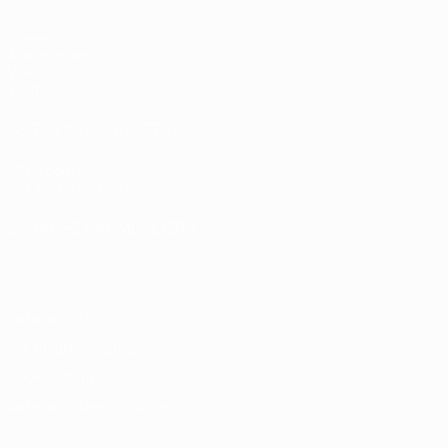
Spiele
Auslosungen
Video
Teams
SEITEN IM UEFA-NETZWERK
UEFA.com
UEFA-Stiftung für Kinder
SPRACHE &AUML;NDERN
Deutsch
English
Français
Deutsch
Русский
Español
Italiano
Datenschutz
Nutzungsbedingungen
Cookie-Politik
Datenschutzeinstellungen