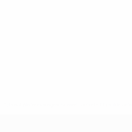
* Bis auf Weiteres ausgeschlossen. <a href='https://de.
UEFA U19-EM Frauen