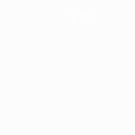
News
Geschichte
Über
Português