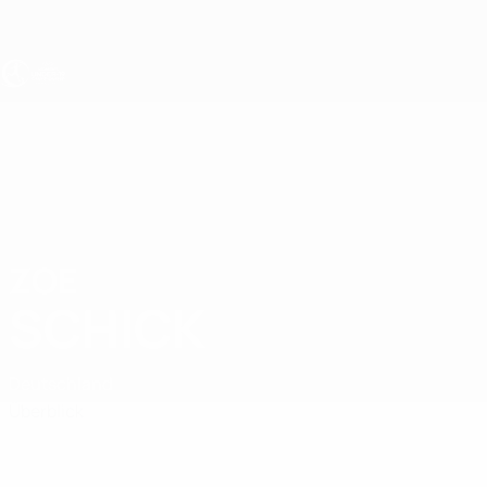
Direkt
zum
Hauptinhalt
UEFA U19-EM Frauen
ZOE
Zoe Schick Stat.
SCHICK
Deutschland
Überblick