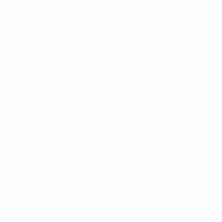
News
Geschichte
Über
Português