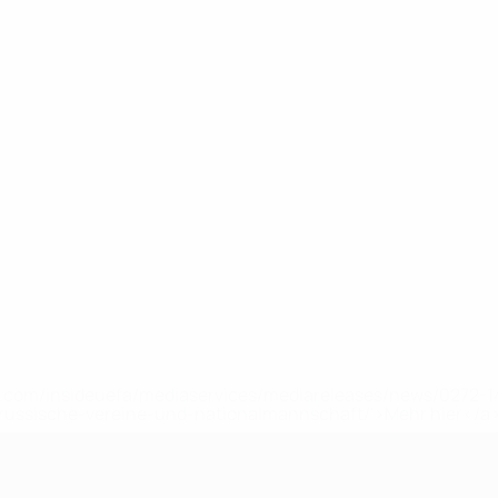
uefa.com/insideuefa/mediaservices/mediareleases/news/0272
russische-vereine-und-nationalmannschaft/'>Mehr hier</a