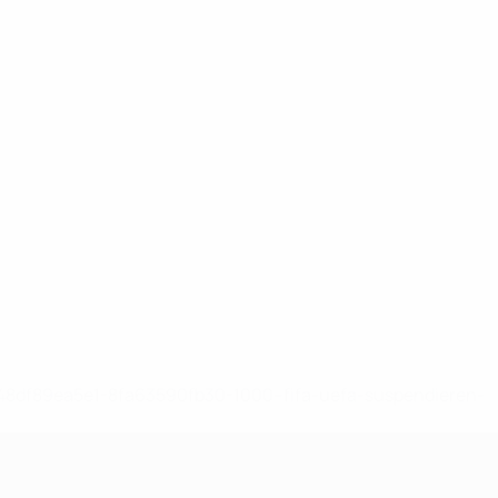
-148df89ea5e1-8fa63590fb30-1000--fifa-uefa-suspendieren-
>