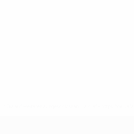
* Bis auf Weiteres ausgeschlossen. <a href='https://de.
UEFA U19-EM Frauen