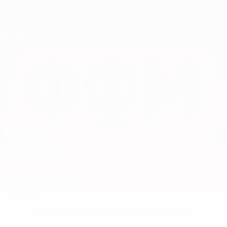
Direkt
zum
Hauptinhalt
UEFA U19-EM Frauen
KANITA
Kanita Emini Stat.
EMINI
Nordmazedonien
Überblick
Keine Daten für diesen Spieler vorhanden