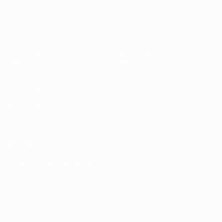
UEFA U19-EM Frauen
Spiele
News
Auslosungen
Geschichte
Video
Über
Teams
SEITEN IM
UEFA-
NETZWERK
UEFA.com
UEFA-Stiftung
für Kinder
SPRACHE &AUML;NDERN
Deutsch
English
Français
Deutsch
Русский
Español
Italiano
Português
Datenschutz