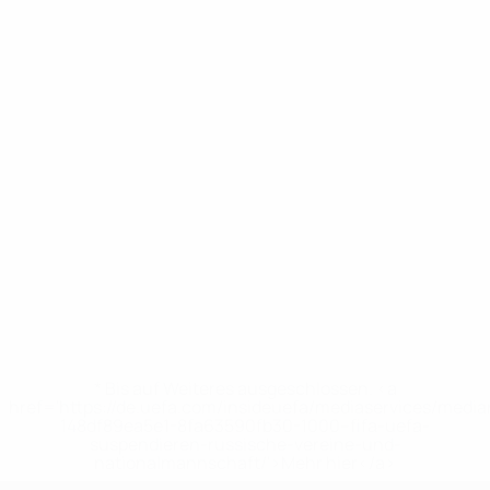
* Bis auf Weiteres ausgeschlossen. <a
href='https://de.uefa.com/insideuefa/mediaservices/medi
148df89ea5e1-8fa63590fb30-1000--fifa-uefa-
suspendieren-russische-vereine-und-
nationalmannschaft/'>Mehr hier</a>