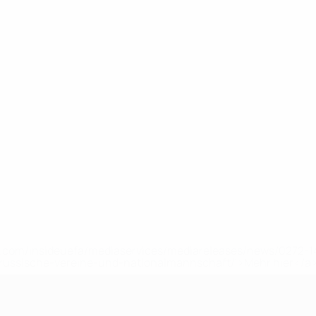
uefa.com/insideuefa/mediaservices/mediareleases/news/0272
russische-vereine-und-nationalmannschaft/'>Mehr hier</a