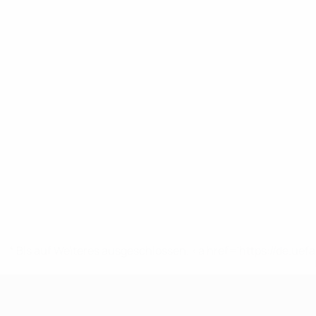
* Bis auf Weiteres ausgeschlossen. <a href='https://de.
UEFA U19-EM Frauen