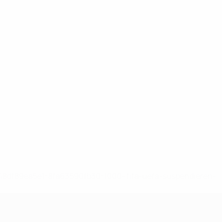
-148df89ea5e1-8fa63590fb30-1000--fifa-uefa-suspendieren-
>