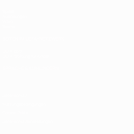
Spiele
Auslosungen
Video
Teams
SEITEN IM UEFA-NETZWERK
UEFA.com
UEFA-Stiftung für Kinder
SPRACHE &AUML;NDERN
Deutsch
English
Français
Deutsch
Русский
Español
Italiano
Datenschutz
Nutzungsbedingungen
Cookie-Politik
Datenschutzeinstellungen