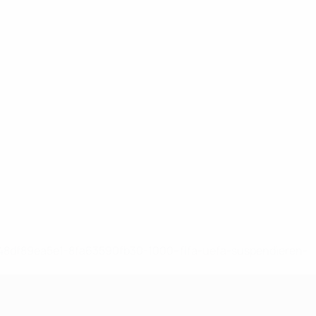
-148df89ea5e1-8fa63590fb30-1000--fifa-uefa-suspendieren-
>