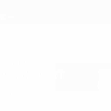
Direkt
zum
Hauptinhalt
UEFA U19-EM Frauen
LOUISE
Louise Vervoort Stat.
VERVOORT
Belgien
Überblick