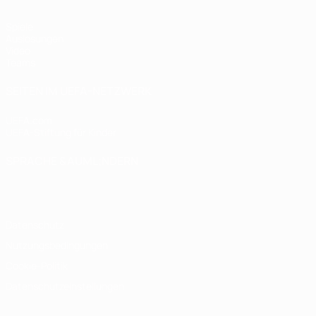
Spiele
Auslosungen
Video
Teams
SEITEN IM UEFA-NETZWERK
UEFA.com
UEFA-Stiftung für Kinder
SPRACHE &AUML;NDERN
Deutsch
English
Français
Deutsch
Русский
Español
Italiano
Datenschutz
Nutzungsbedingungen
Cookie-Politik
Datenschutzeinstellungen