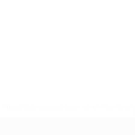
* Bis auf Weiteres ausgeschlossen. <a href='https://de.
UEFA U19-EM Frauen