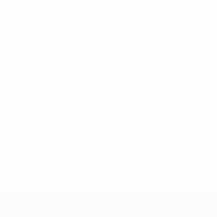
uefa.com/insideuefa/mediaservices/mediareleases/news/0272
russische-vereine-und-nationalmannschaft/'>Mehr hier</a