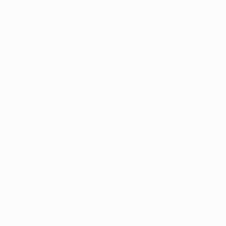
News
Geschichte
Über
Português