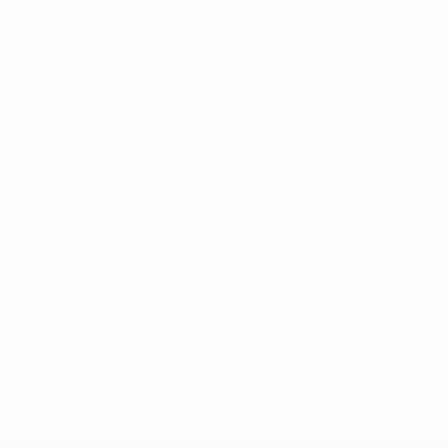
* Bis auf Weiteres ausgeschlossen. <a
href='https://de.uefa.com/insideuefa/mediaservices/medi
148df89ea5e1-8fa63590fb30-1000--fifa-uefa-
suspendieren-russische-vereine-und-
nationalmannschaft/'>Mehr hier</a>