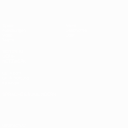
UEFA U19-EM Frauen
Spiele
News
Auslosungen
Geschichte
Video
Über
Teams
SEITEN IM
UEFA-
NETZWERK
UEFA.com
UEFA-Stiftung
für Kinder
SPRACHE &AUML;NDERN
Deutsch
English
Français
Deutsch
Русский
Español
Italiano
Português
Datenschutz