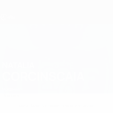
Direkt
zum
Hauptinhalt
UEFA U19-EM Frauen
NATALIA
Natalia Corcinscaia Stat.
CORCINSCAIA
Moldawien
Überblick
Keine Daten für diesen Spieler vorhanden