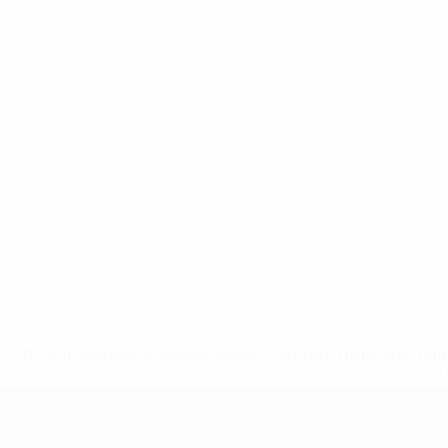
* Bis auf Weiteres ausgeschlossen. <a href='https://de.
UEFA U19-EM Frauen