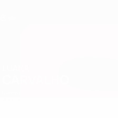
Direkt
zum
Hauptinhalt
UEFA U19-EM Frauen
LUANA
Luana Carvalho Stat.
CARVALHO
Luxemburg
Überblick