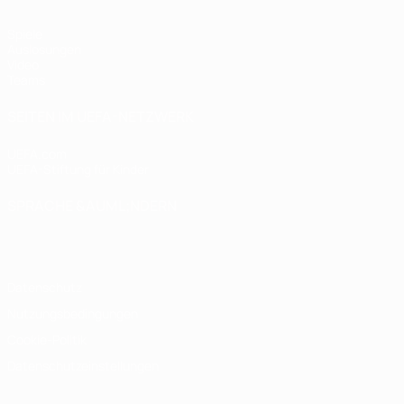
Spiele
Auslosungen
Video
Teams
SEITEN IM UEFA-NETZWERK
UEFA.com
UEFA-Stiftung für Kinder
SPRACHE &AUML;NDERN
Deutsch
English
Français
Deutsch
Русский
Español
Italiano
Datenschutz
Nutzungsbedingungen
Cookie-Politik
Datenschutzeinstellungen