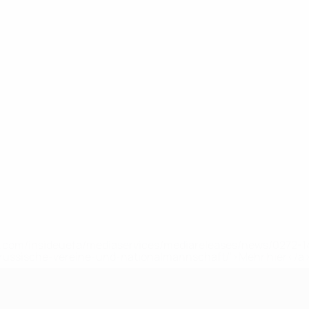
uefa.com/insideuefa/mediaservices/mediareleases/news/0272
russische-vereine-und-nationalmannschaft/'>Mehr hier</a