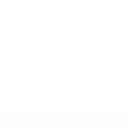
-148df89ea5e1-8fa63590fb30-1000--fifa-uefa-suspendieren-
>