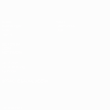
UEFA U19-EM Frauen
Spiele
News
Auslosungen
Geschichte
Video
Über
Teams
SEITEN IM
UEFA-
NETZWERK
UEFA.com
UEFA-Stiftung
für Kinder
SPRACHE &AUML;NDERN
Deutsch
English
Français
Deutsch
Русский
Español
Italiano
Português
Datenschutz