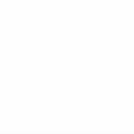
* Bis auf Weiteres ausgeschlossen. <a
href='https://de.uefa.com/insideuefa/mediaservices/medi
148df89ea5e1-8fa63590fb30-1000--fifa-uefa-
suspendieren-russische-vereine-und-
nationalmannschaft/'>Mehr hier</a>