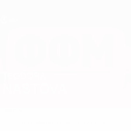
Direkt
zum
Hauptinhalt
UEFA U19-EM Frauen
TEODORA
Teodora Nastova Stat.
NASTOVA
Nordmazedonien
Überblick
Keine Daten für diesen Spieler vorhanden