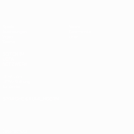
UEFA U19-EM Frauen
Spiele
News
Auslosungen
Geschichte
Video
Über
Teams
SEITEN IM
UEFA-
NETZWERK
UEFA.com
UEFA-Stiftung
für Kinder
SPRACHE &AUML;NDERN
Deutsch
English
Français
Deutsch
Русский
Español
Italiano
Português
Datenschutz