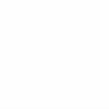
* Bis auf Weiteres ausgeschlossen. <a
href='https://de.uefa.com/insideuefa/mediaservices/medi
148df89ea5e1-8fa63590fb30-1000--fifa-uefa-
suspendieren-russische-vereine-und-
nationalmannschaft/'>Mehr hier</a>