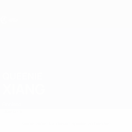
Direkt
zum
Hauptinhalt
UEFA U19-EM Frauen
QUEENIE
Queenie Xiang Stat.
XIANG
Finnland
Überblick
Keine Daten für diesen Spieler vorhanden