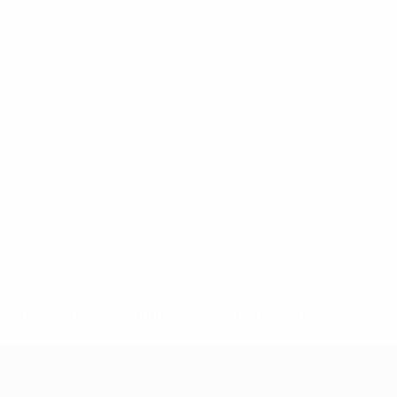
-148df89ea5e1-8fa63590fb30-1000--fifa-uefa-suspendieren-
>