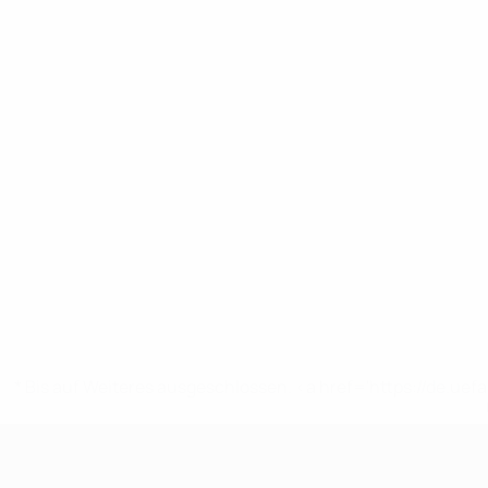
* Bis auf Weiteres ausgeschlossen. <a href='https://de.
UEFA U19-EM Frauen