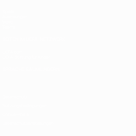
Spiele
Auslosungen
Video
Teams
SEITEN IM UEFA-NETZWERK
UEFA.com
UEFA-Stiftung für Kinder
SPRACHE &AUML;NDERN
Deutsch
English
Français
Deutsch
Русский
Español
Italiano
Datenschutz
Nutzungsbedingungen
Cookie-Politik
Datenschutzeinstellungen