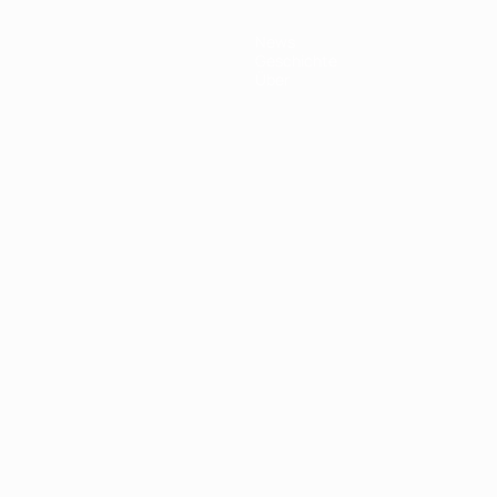
News
Geschichte
Über
Português