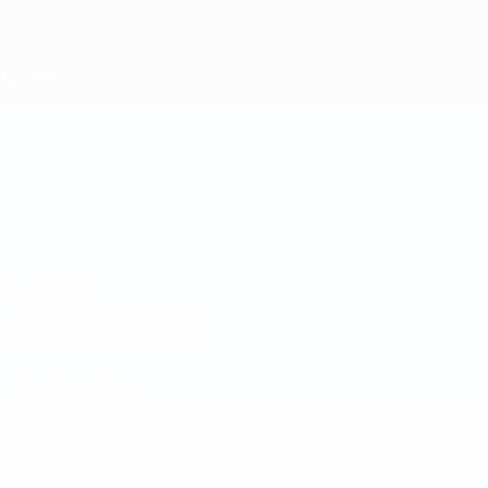
Direkt
zum
Hauptinhalt
UEFA U19-EM Frauen
LANA
Lana Šernek Stat.
ŠERNEK
Slowenien
Mura
Überblick