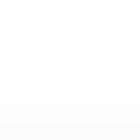
uefa.com/insideuefa/mediaservices/mediareleases/news/0272
russische-vereine-und-nationalmannschaft/'>Mehr hier</a