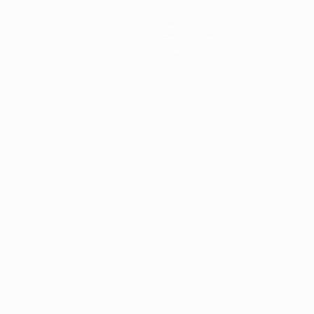
News
Geschichte
Über
Português