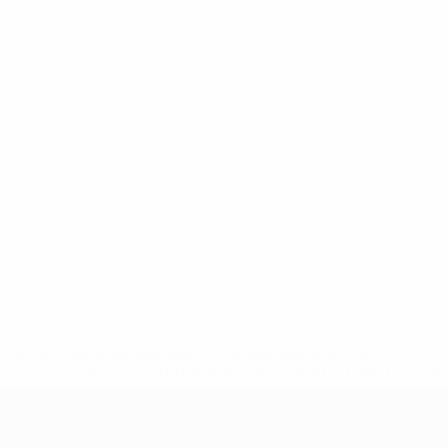
uefa.com/insideuefa/mediaservices/mediareleases/news/0272
russische-vereine-und-nationalmannschaft/'>Mehr hier</a