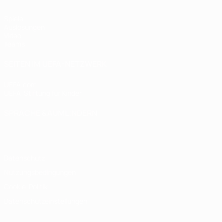
Spiele
Auslosungen
Video
Teams
SEITEN IM UEFA-NETZWERK
UEFA.com
UEFA-Stiftung für Kinder
SPRACHE &AUML;NDERN
Deutsch
English
Français
Deutsch
Русский
Español
Italiano
Datenschutz
Nutzungsbedingungen
Cookie-Politik
Datenschutzeinstellungen