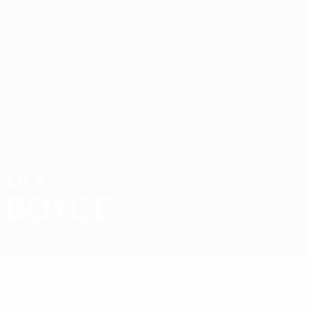
Direkt
zum
Hauptinhalt
UEFA U19-EM Frauen
LILY
Lily Boyce Stat.
BOYCE
Schottland
Rangers
Überblick