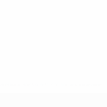
-148df89ea5e1-8fa63590fb30-1000--fifa-uefa-suspendieren-
>