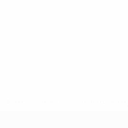
* Bis auf Weiteres ausgeschlossen. <a href='https://de.
UEFA U19-EM Frauen