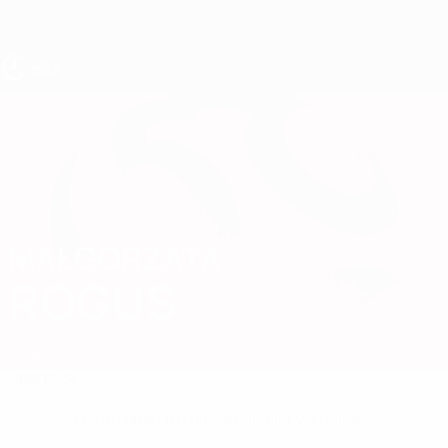
Direkt
zum
Hauptinhalt
UEFA U19-EM Frauen
MAŁGORZATA
Małgorzata Rogus Stat.
ROGUS
Polen
Überblick
Keine Daten für diesen Spieler vorhanden