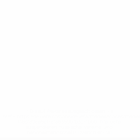
* Bis auf Weiteres ausgeschlossen. <a
href='https://de.uefa.com/insideuefa/mediaservices/medi
148df89ea5e1-8fa63590fb30-1000--fifa-uefa-
suspendieren-russische-vereine-und-
nationalmannschaft/'>Mehr hier</a>