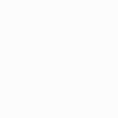
UEFA U19-EM Frauen
Spiele
News
Auslosungen
Geschichte
Video
Über
Teams
SEITEN IM
UEFA-
NETZWERK
UEFA.com
UEFA-Stiftung
für Kinder
SPRACHE &AUML;NDERN
Deutsch
English
Français
Deutsch
Русский
Español
Italiano
Português
Datenschutz