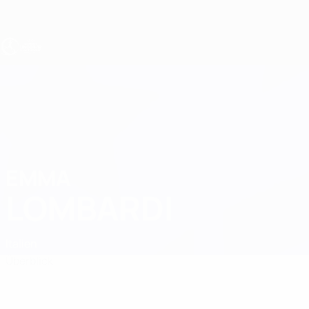
Direkt
zum
Hauptinhalt
UEFA U19-EM Frauen
EMMA
Emma Lombardi Stat.
LOMBARDI
Italien
Überblick