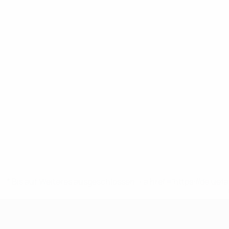
* Bis auf Weiteres ausgeschlossen. <a href='https://de.
UEFA U19-EM Frauen