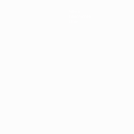
News
Geschichte
Über
Português