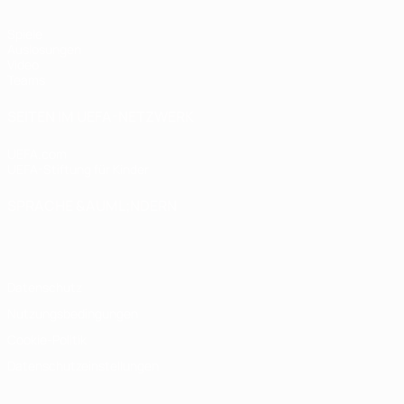
Spiele
Auslosungen
Video
Teams
SEITEN IM UEFA-NETZWERK
UEFA.com
UEFA-Stiftung für Kinder
SPRACHE &AUML;NDERN
Deutsch
English
Français
Deutsch
Русский
Español
Italiano
Datenschutz
Nutzungsbedingungen
Cookie-Politik
Datenschutzeinstellungen