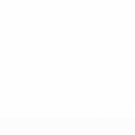
uefa.com/insideuefa/mediaservices/mediareleases/news/0272
russische-vereine-und-nationalmannschaft/'>Mehr hier</a