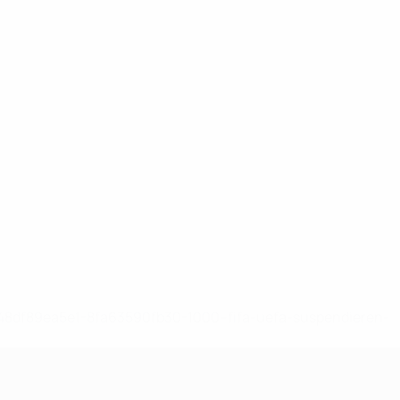
-148df89ea5e1-8fa63590fb30-1000--fifa-uefa-suspendieren-
>