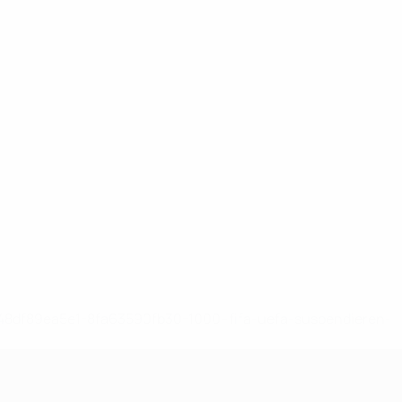
-148df89ea5e1-8fa63590fb30-1000--fifa-uefa-suspendieren-
>