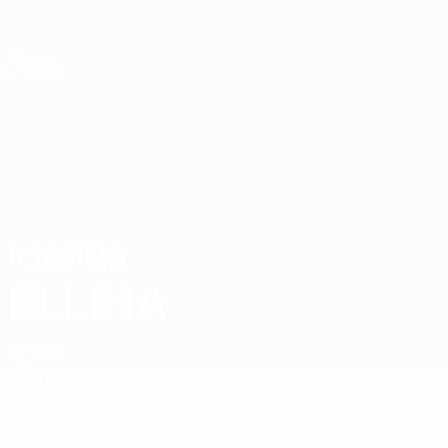
Direkt
zum
Hauptinhalt
UEFA U19-EM Frauen
IOANNA
Ioanna Ellina Stat.
ELLINA
Zypern
Überblick