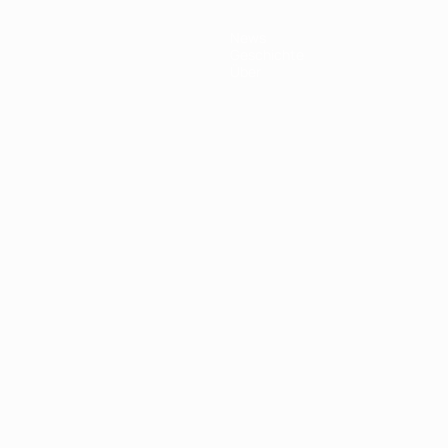
News
Geschichte
Über
Português