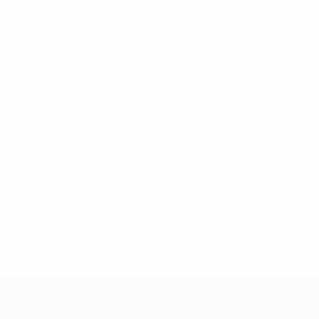
* Bis auf Weiteres ausgeschlossen. <a href='https://de.
UEFA U19-EM Frauen