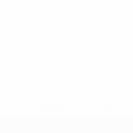
uefa.com/insideuefa/mediaservices/mediareleases/news/0272
russische-vereine-und-nationalmannschaft/'>Mehr hier</a