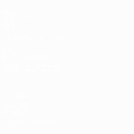
Spiele
Auslosungen
Video
Teams
SEITEN IM UEFA-NETZWERK
UEFA.com
UEFA-Stiftung für Kinder
SPRACHE &AUML;NDERN
Deutsch
English
Français
Deutsch
Русский
Español
Italiano
Datenschutz
Nutzungsbedingungen
Cookie-Politik
Datenschutzeinstellungen