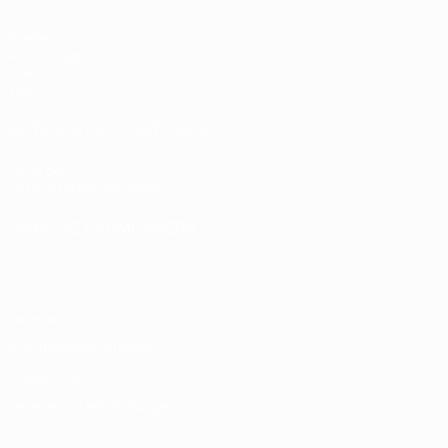
Spiele
Auslosungen
Video
Teams
SEITEN IM UEFA-NETZWERK
UEFA.com
UEFA-Stiftung für Kinder
SPRACHE &AUML;NDERN
Deutsch
English
Français
Deutsch
Русский
Español
Italiano
Datenschutz
Nutzungsbedingungen
Cookie-Politik
Datenschutzeinstellungen