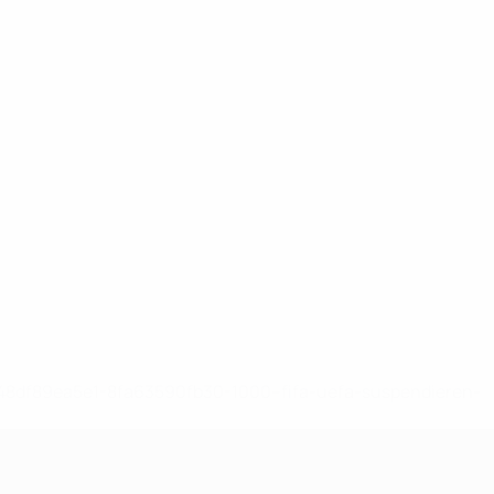
-148df89ea5e1-8fa63590fb30-1000--fifa-uefa-suspendieren-
>