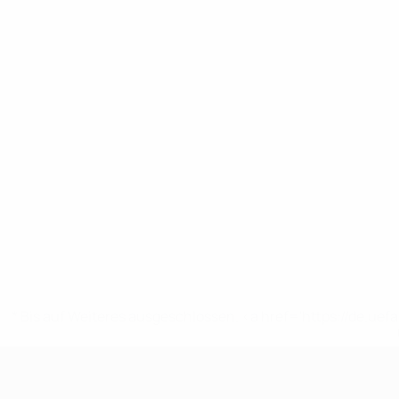
* Bis auf Weiteres ausgeschlossen. <a href='https://de.
UEFA U19-EM Frauen