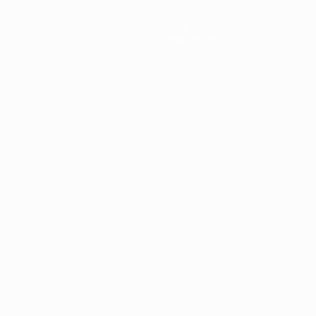
News
Geschichte
Über
Português