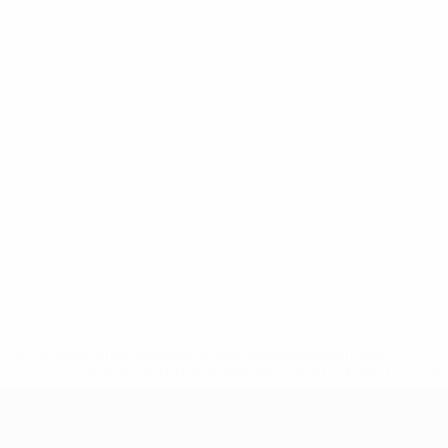
uefa.com/insideuefa/mediaservices/mediareleases/news/0272
russische-vereine-und-nationalmannschaft/'>Mehr hier</a