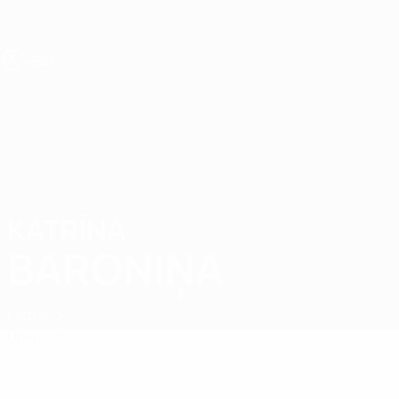
Direkt
zum
Hauptinhalt
UEFA U19-EM Frauen
KATRĪNA
Katrīna Baroniņa Stat.
BARONIŅA
Lettland
Überblick