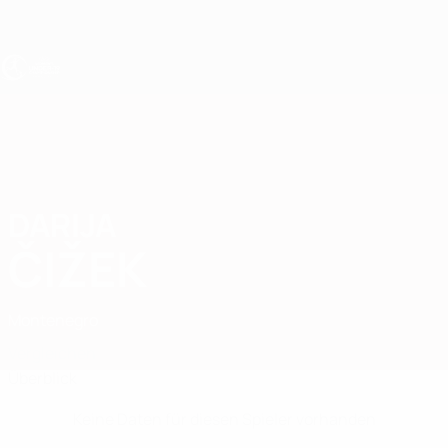
Direkt
zum
Hauptinhalt
UEFA U19-EM Frauen
DARIJA
Darija Čižek Stat.
ČIŽEK
Montenegro
Vergleichen
Überblick
Keine Daten für diesen Spieler vorhanden