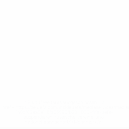
* Bis auf Weiteres ausgeschlossen. <a
href='https://de.uefa.com/insideuefa/mediaservices/medi
148df89ea5e1-8fa63590fb30-1000--fifa-uefa-
suspendieren-russische-vereine-und-
nationalmannschaft/'>Mehr hier</a>