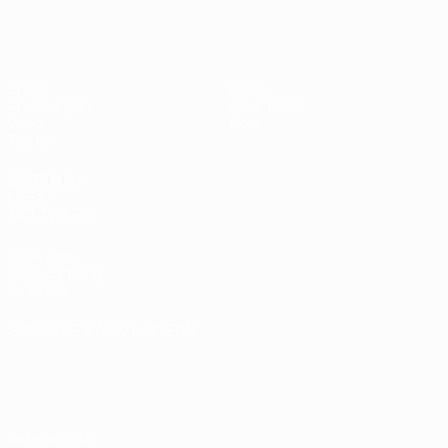
UEFA U19-EM Frauen
Spiele
News
Auslosungen
Geschichte
Video
Über
Teams
SEITEN IM
UEFA-
NETZWERK
UEFA.com
UEFA-Stiftung
für Kinder
SPRACHE &AUML;NDERN
Deutsch
English
Français
Deutsch
Русский
Español
Italiano
Português
Datenschutz