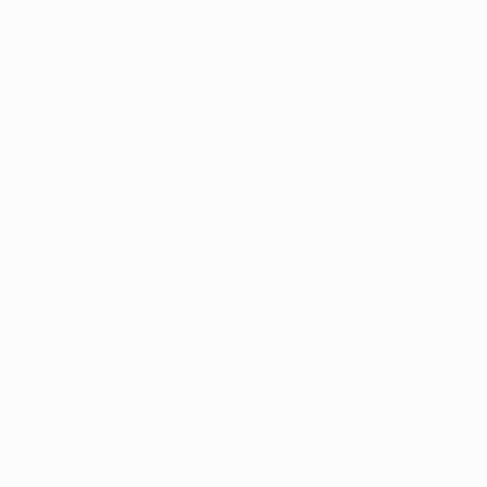
UEFA U19-EM Frauen
Spiele
News
Auslosungen
Geschichte
Video
Über
Teams
SEITEN IM
UEFA-
NETZWERK
UEFA.com
UEFA-Stiftung
für Kinder
SPRACHE &AUML;NDERN
Deutsch
English
Français
Deutsch
Русский
Español
Italiano
Português
Datenschutz