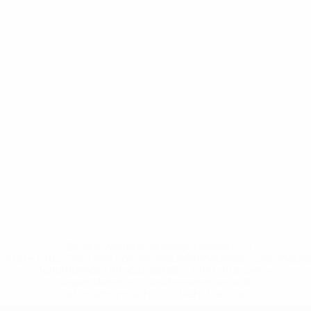
* Bis auf Weiteres ausgeschlossen. <a
href='https://de.uefa.com/insideuefa/mediaservices/medi
148df89ea5e1-8fa63590fb30-1000--fifa-uefa-
suspendieren-russische-vereine-und-
nationalmannschaft/'>Mehr hier</a>