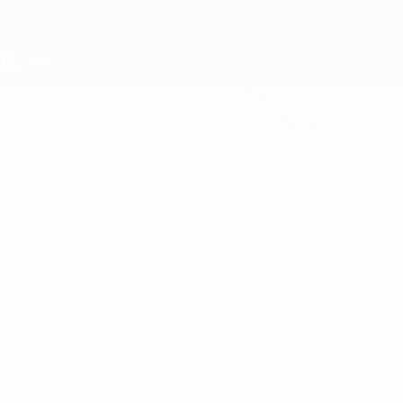
Direkt
zum
Hauptinhalt
UEFA U19-EM Frauen
LAURA
Laura Kure Stat.
KURE
Slowenien
Überblick
Keine Daten für diesen Spieler vorhanden