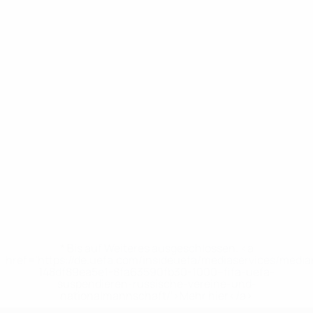
* Bis auf Weiteres ausgeschlossen. <a
href='https://de.uefa.com/insideuefa/mediaservices/medi
148df89ea5e1-8fa63590fb30-1000--fifa-uefa-
suspendieren-russische-vereine-und-
nationalmannschaft/'>Mehr hier</a>