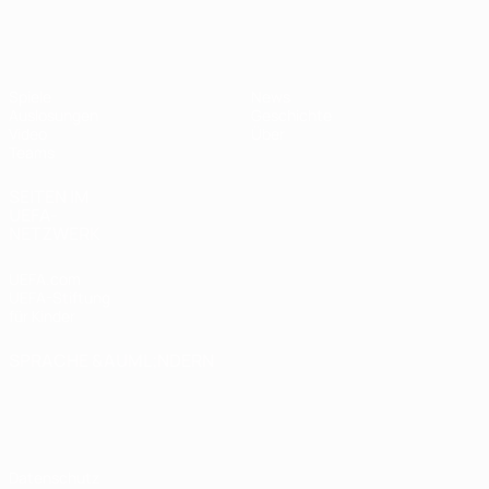
UEFA U19-EM Frauen
Spiele
News
Auslosungen
Geschichte
Video
Über
Teams
SEITEN IM
UEFA-
NETZWERK
UEFA.com
UEFA-Stiftung
für Kinder
SPRACHE &AUML;NDERN
Deutsch
English
Français
Deutsch
Русский
Español
Italiano
Português
Datenschutz