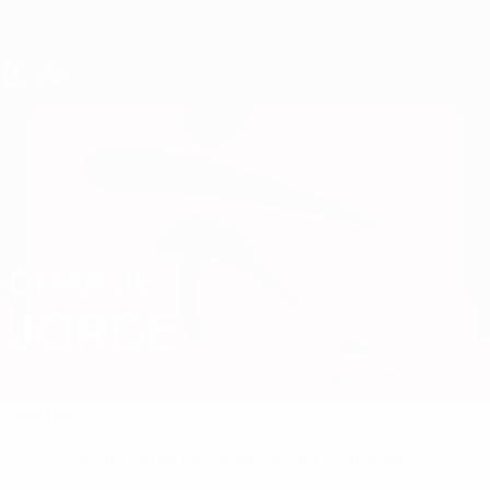
Direkt
zum
Hauptinhalt
UEFA U19-EM Frauen
CHARLIE
Charlie Jorge Stat.
JORGE
Luxemburg
Racing Union
Überblick
Keine Daten für diesen Spieler vorhanden