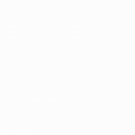
UEFA U19-EM Frauen
Spiele
News
Auslosungen
Geschichte
Video
Über
Teams
SEITEN IM
UEFA-
NETZWERK
UEFA.com
UEFA-Stiftung
für Kinder
SPRACHE &AUML;NDERN
Deutsch
English
Français
Deutsch
Русский
Español
Italiano
Português
Datenschutz