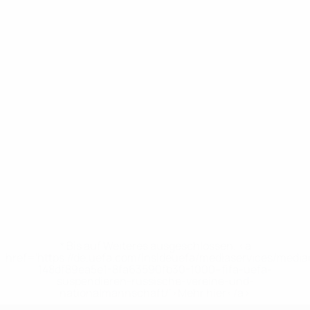
* Bis auf Weiteres ausgeschlossen. <a
href='https://de.uefa.com/insideuefa/mediaservices/medi
148df89ea5e1-8fa63590fb30-1000--fifa-uefa-
suspendieren-russische-vereine-und-
nationalmannschaft/'>Mehr hier</a>