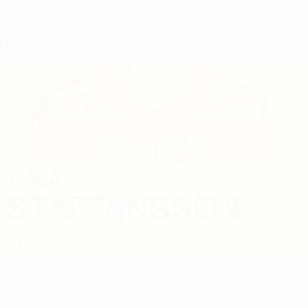
Direkt
zum
Hauptinhalt
UEFA U19-EM Frauen
THEA
Thea Staffansson Stat.
STAFFANSSON
Schweden
Überblick
Keine Daten für diesen Spieler vorhanden