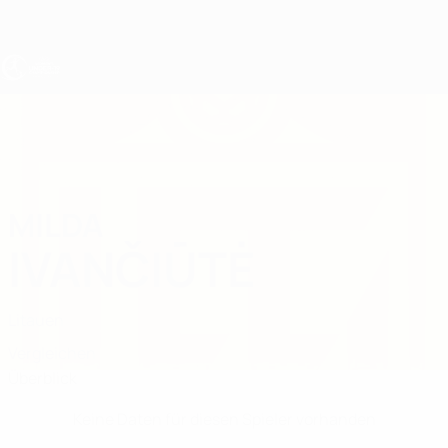
Direkt
zum
Hauptinhalt
UEFA U19-EM Frauen
MILDA
Milda Ivančiūtė Stat.
IVANČIŪTĖ
Litauen
Vergleichen
Überblick
Keine Daten für diesen Spieler vorhanden