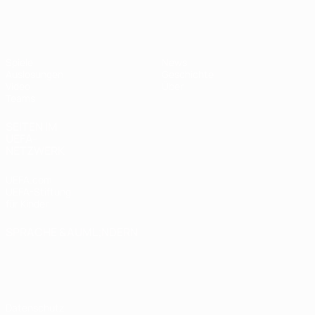
UEFA U19-EM Frauen
Spiele
News
Auslosungen
Geschichte
Video
Über
Teams
SEITEN IM
UEFA-
NETZWERK
UEFA.com
UEFA-Stiftung
für Kinder
SPRACHE &AUML;NDERN
Deutsch
English
Français
Deutsch
Русский
Español
Italiano
Português
Datenschutz