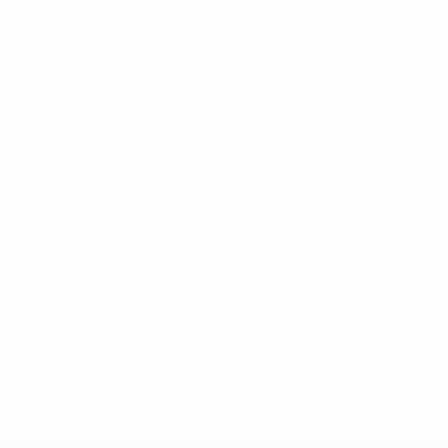
* Bis auf Weiteres ausgeschlossen. <a
href='https://de.uefa.com/insideuefa/mediaservices/medi
148df89ea5e1-8fa63590fb30-1000--fifa-uefa-
suspendieren-russische-vereine-und-
nationalmannschaft/'>Mehr hier</a>