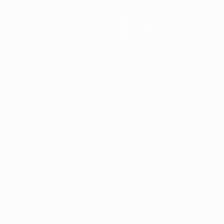
News
Geschichte
Über
Português