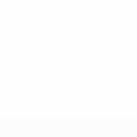
* Bis auf Weiteres ausgeschlossen. <a href='https://de.
UEFA U19-EM Frauen