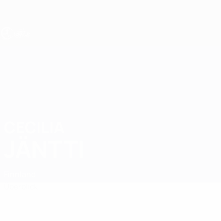
Direkt
zum
Hauptinhalt
UEFA U19-EM Frauen
CECILIA
Cecilia Jäntti Stat.
JÄNTTI
Finnland
Überblick