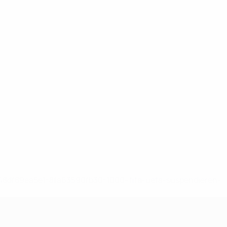
-148df89ea5e1-8fa63590fb30-1000--fifa-uefa-suspendieren-
>