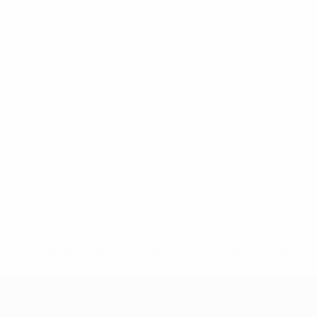
uefa.com/insideuefa/mediaservices/mediareleases/news/0272
russische-vereine-und-nationalmannschaft/'>Mehr hier</a