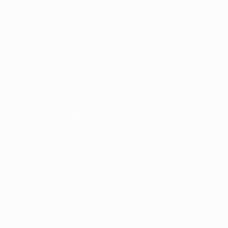
Spiele
Auslosungen
Video
Teams
SEITEN IM UEFA-NETZWERK
UEFA.com
UEFA-Stiftung für Kinder
SPRACHE &AUML;NDERN
Deutsch
English
Français
Deutsch
Русский
Español
Italiano
Datenschutz
Nutzungsbedingungen
Cookie-Politik
Datenschutzeinstellungen