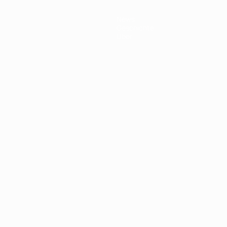
News
Geschichte
Über
Português