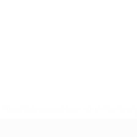
* Bis auf Weiteres ausgeschlossen. <a href='https://de.
UEFA U19-EM Frauen