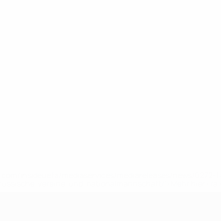
uefa.com/insideuefa/mediaservices/mediareleases/news/0272
russische-vereine-und-nationalmannschaft/'>Mehr hier</a