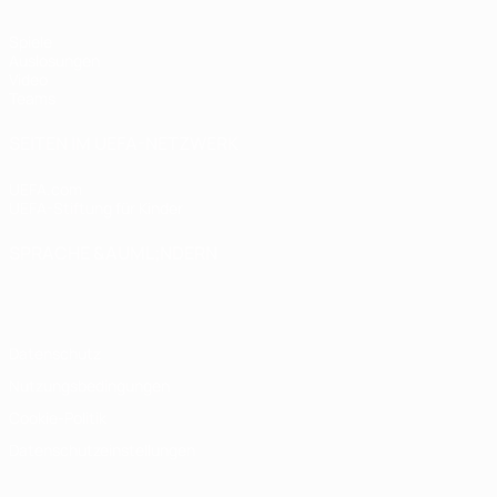
Spiele
Auslosungen
Video
Teams
SEITEN IM UEFA-NETZWERK
UEFA.com
UEFA-Stiftung für Kinder
SPRACHE &AUML;NDERN
Deutsch
English
Français
Deutsch
Русский
Español
Italiano
Datenschutz
Nutzungsbedingungen
Cookie-Politik
Datenschutzeinstellungen