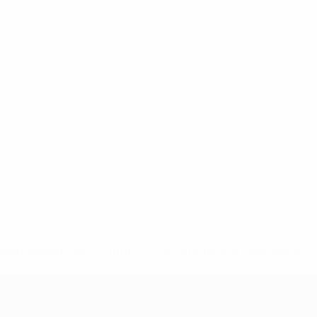
-148df89ea5e1-8fa63590fb30-1000--fifa-uefa-suspendieren-
>