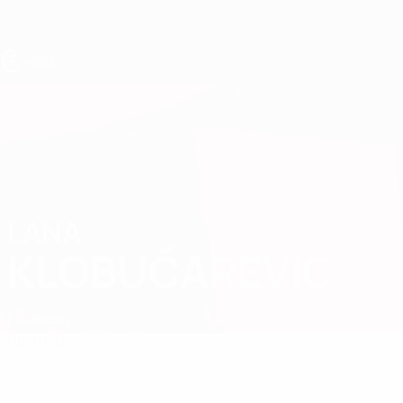
Direkt
zum
Hauptinhalt
UEFA U19-EM Frauen
LANA
Lana Klobučarević Stat.
KLOBUČAREVIĆ
Kroatien
Überblick