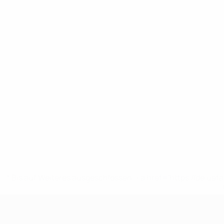
* Bis auf Weiteres ausgeschlossen. <a href='https://de.
UEFA U19-EM Frauen