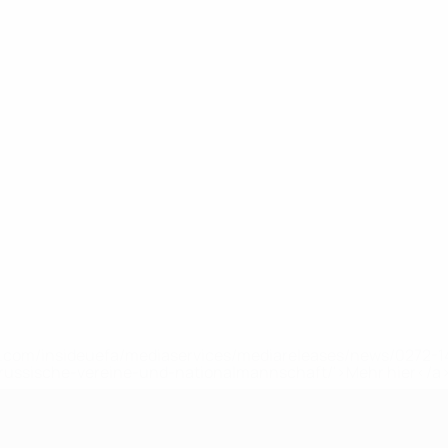
uefa.com/insideuefa/mediaservices/mediareleases/news/0272
russische-vereine-und-nationalmannschaft/'>Mehr hier</a