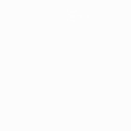
News
Geschichte
Über
Português