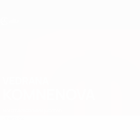
Direkt
zum
Hauptinhalt
UEFA U19-EM Frauen
VEDRANA
Vedrana Komnenova Stat.
KOMNENOVA
Nordmazedonien
Ljuboten
Überblick