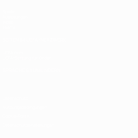
Spiele
Auslosungen
Video
Teams
SEITEN IM UEFA-NETZWERK
UEFA.com
UEFA-Stiftung für Kinder
SPRACHE &AUML;NDERN
Deutsch
English
Français
Deutsch
Русский
Español
Italiano
Datenschutz
Nutzungsbedingungen
Cookie-Politik
Datenschutzeinstellungen