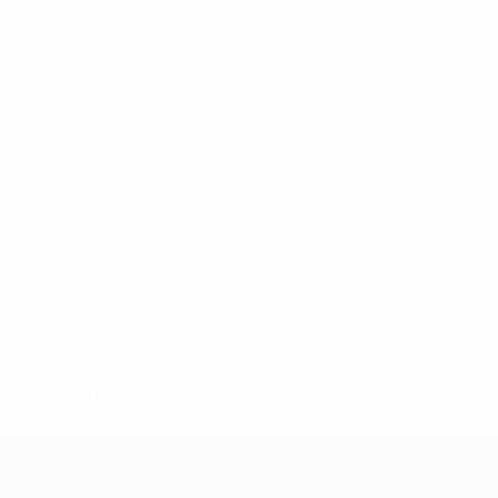
-148df89ea5e1-8fa63590fb30-1000--fifa-uefa-suspendieren-
>