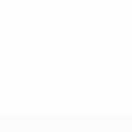
uefa.com/insideuefa/mediaservices/mediareleases/news/0272
russische-vereine-und-nationalmannschaft/'>Mehr hier</a