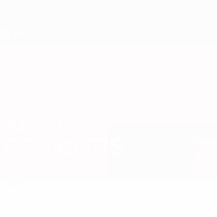
Direkt
zum
Hauptinhalt
UEFA U19-EM Frauen
AURÉLIE
Aurélie Reynders Stat.
REYNDERS
Belgien
OH Leuven
Überblick