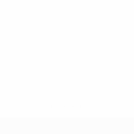
-148df89ea5e1-8fa63590fb30-1000--fifa-uefa-suspendieren-
>