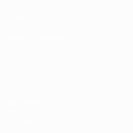
Spiele
Auslosungen
Video
Teams
SEITEN IM UEFA-NETZWERK
UEFA.com
UEFA-Stiftung für Kinder
SPRACHE &AUML;NDERN
Deutsch
English
Français
Deutsch
Русский
Español
Italiano
Datenschutz
Nutzungsbedingungen
Cookie-Politik
Datenschutzeinstellungen