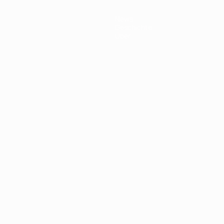
News
Geschichte
Über
Português