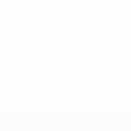
* Bis auf Weiteres ausgeschlossen. <a href='https://de.
UEFA U19-EM Frauen