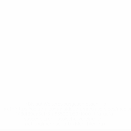
* Bis auf Weiteres ausgeschlossen. <a
href='https://de.uefa.com/insideuefa/mediaservices/medi
148df89ea5e1-8fa63590fb30-1000--fifa-uefa-
suspendieren-russische-vereine-und-
nationalmannschaft/'>Mehr hier</a>