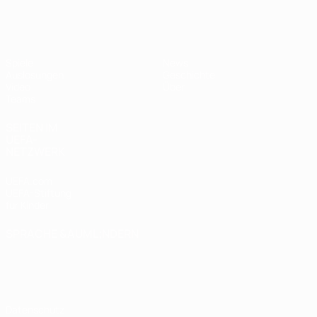
UEFA U19-EM Frauen
Spiele
News
Auslosungen
Geschichte
Video
Über
Teams
SEITEN IM
UEFA-
NETZWERK
UEFA.com
UEFA-Stiftung
für Kinder
SPRACHE &AUML;NDERN
Deutsch
English
Français
Deutsch
Русский
Español
Italiano
Português
Datenschutz