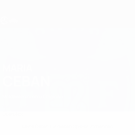
Direkt
zum
Hauptinhalt
UEFA U19-EM Frauen
MARIA
Maria Ceban Stat.
CEBAN
Moldawien
Zimbru Chişinău
Vergleichen
Überblick
Keine Daten für diesen Spieler vorhanden