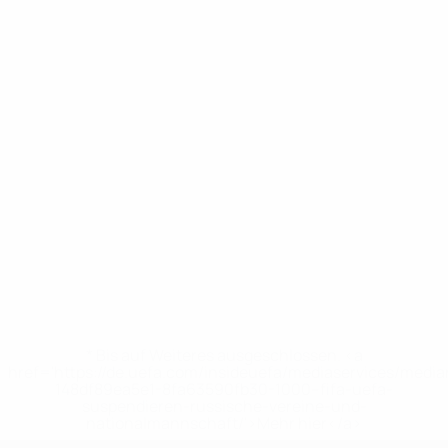
* Bis auf Weiteres ausgeschlossen. <a
href='https://de.uefa.com/insideuefa/mediaservices/medi
148df89ea5e1-8fa63590fb30-1000--fifa-uefa-
suspendieren-russische-vereine-und-
nationalmannschaft/'>Mehr hier</a>