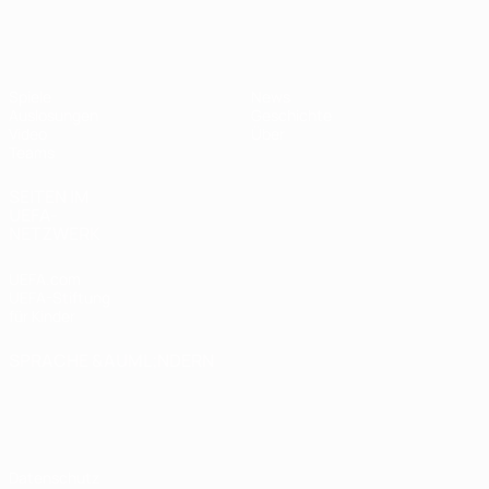
UEFA U19-EM Frauen
Spiele
News
Auslosungen
Geschichte
Video
Über
Teams
SEITEN IM
UEFA-
NETZWERK
UEFA.com
UEFA-Stiftung
für Kinder
SPRACHE &AUML;NDERN
Deutsch
English
Français
Deutsch
Русский
Español
Italiano
Português
Datenschutz