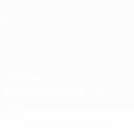
Direkt
zum
Hauptinhalt
UEFA U19-EM Frauen
EVELĪNA
Evelīna Jaunslaviete Stat.
JAUNSLAVIETE
Lettland
Überblick
Keine Daten für diesen Spieler vorhanden