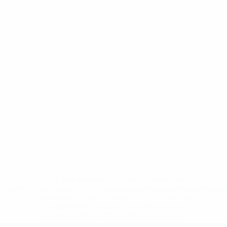
* Bis auf Weiteres ausgeschlossen. <a
href='https://de.uefa.com/insideuefa/mediaservices/medi
148df89ea5e1-8fa63590fb30-1000--fifa-uefa-
suspendieren-russische-vereine-und-
nationalmannschaft/'>Mehr hier</a>