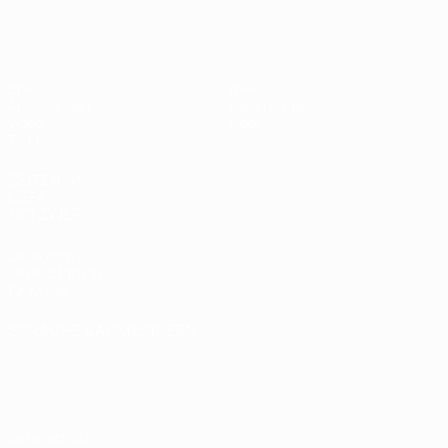
UEFA U19-EM Frauen
Spiele
News
Auslosungen
Geschichte
Video
Über
Teams
SEITEN IM
UEFA-
NETZWERK
UEFA.com
UEFA-Stiftung
für Kinder
SPRACHE &AUML;NDERN
Deutsch
English
Français
Deutsch
Русский
Español
Italiano
Português
Datenschutz