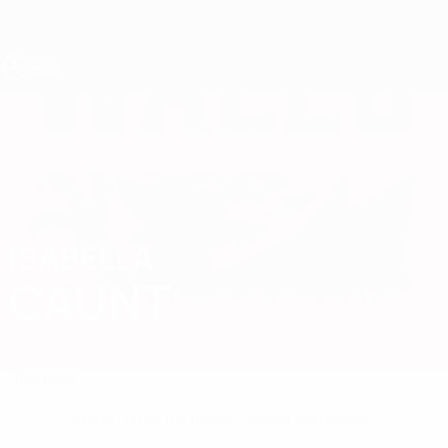
Direkt
zum
Hauptinhalt
UEFA U19-EM Frauen
ISABELLA
Isabella Caunt Stat.
CAUNT
Wales
Überblick
Keine Daten für diesen Spieler vorhanden