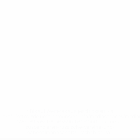
* Bis auf Weiteres ausgeschlossen. <a
href='https://de.uefa.com/insideuefa/mediaservices/medi
148df89ea5e1-8fa63590fb30-1000--fifa-uefa-
suspendieren-russische-vereine-und-
nationalmannschaft/'>Mehr hier</a>