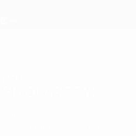
Direkt
zum
Hauptinhalt
UEFA U19-EM Frauen
NELLY
Nelly Smolarczyk Stat.
SMOLARCZYK
Deutschland
Wolfsburg
Überblick
Keine Daten für diesen Spieler vorhanden