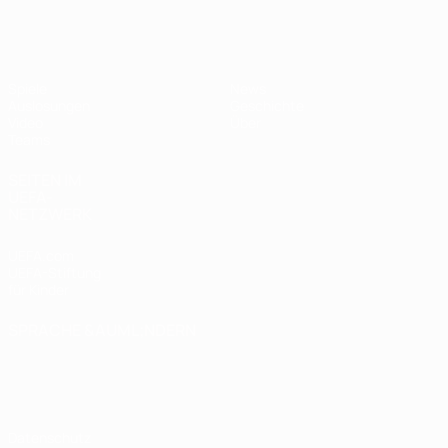
UEFA U19-EM Frauen
Spiele
News
Auslosungen
Geschichte
Video
Über
Teams
SEITEN IM
UEFA-
NETZWERK
UEFA.com
UEFA-Stiftung
für Kinder
SPRACHE &AUML;NDERN
Deutsch
English
Français
Deutsch
Русский
Español
Italiano
Português
Datenschutz