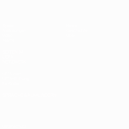
UEFA U19-EM Frauen
Spiele
News
Auslosungen
Geschichte
Video
Über
Teams
SEITEN IM
UEFA-
NETZWERK
UEFA.com
UEFA-Stiftung
für Kinder
SPRACHE &AUML;NDERN
Deutsch
English
Français
Deutsch
Русский
Español
Italiano
Português
Datenschutz