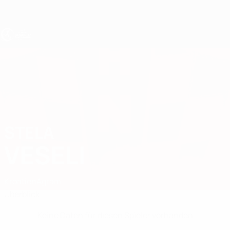
Direkt
zum
Hauptinhalt
UEFA U19-EM Frauen
STELA
Stela Veseli Stat.
VESELI
Kroatien
Agram
Überblick
Keine Daten für diesen Spieler vorhanden