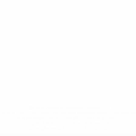
* Bis auf Weiteres ausgeschlossen. <a
href='https://de.uefa.com/insideuefa/mediaservices/medi
148df89ea5e1-8fa63590fb30-1000--fifa-uefa-
suspendieren-russische-vereine-und-
nationalmannschaft/'>Mehr hier</a>